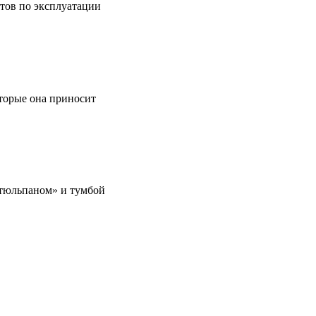
етов по эксплуатации
оторые она приносит
 «тюльпаном» и тумбой