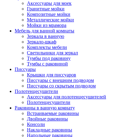
Аксессуары для моек
Гранитные мойки
Композитные мойки
Металлические мойки
Мойки из мрамора
Мебель для ванной комнаты
Зеркала в ванную
Зеркало-шкаф
Комплекты мебели
Светильники для зеркал
Тумбы под раковину
Тумбы с раковиной
Писсуары
Крышки для писсуаров
Писсуары с внешним подводом
Писсуары со скрытым подводом
Полотенцесушители
Аксессуары для полотенцесушителей
Полотенцесушители
Раковины в ванную комнату
Встраиваемые раковины
Двойные раковины
Консоли
Накладные раковины
Напольные раковины