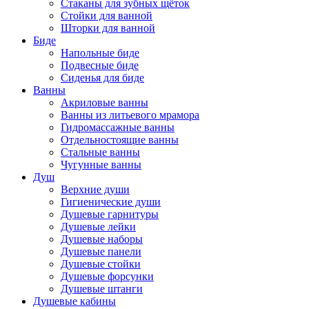
Стаканы для зубных щёток
Стойки для ванной
Шторки для ванной
Биде
Напольные биде
Подвесные биде
Сиденья для биде
Ванны
Акриловые ванны
Ванны из литьевого мрамора
Гидромассажные ванны
Отдельностоящие ванны
Стальные ванны
Чугунные ванны
Душ
Верхние души
Гигиенические души
Душевые гарнитуры
Душевые лейки
Душевые наборы
Душевые панели
Душевые стойки
Душевые форсунки
Душевые штанги
Душевые кабины