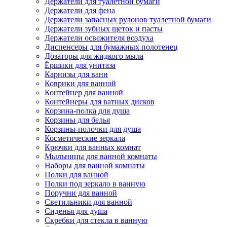
Держатели для туалетной бумаги
Держатели для фена
Держатели запасных рулонов туалетной бумаги
Держатели зубных щеток и пасты
Держатели освежителя воздуха
Диспенсеры для бумажных полотенец
Дозаторы для жидкого мыла
Ёршики для унитаза
Карнизы для ванн
Коврики для ванной
Контейнер для ванной
Контейнеры для ватных дисков
Корзина-полка для душа
Корзины для белья
Корзины-полочки для душа
Косметические зеркала
Крючки для ванных комнат
Мыльницы для ванной комнаты
Наборы для ванной комнаты
Полки для ванной
Полки под зеркало в ванную
Поручни для ванной
Светильники для ванной
Сиденья для душа
Скребки для стекла в ванную