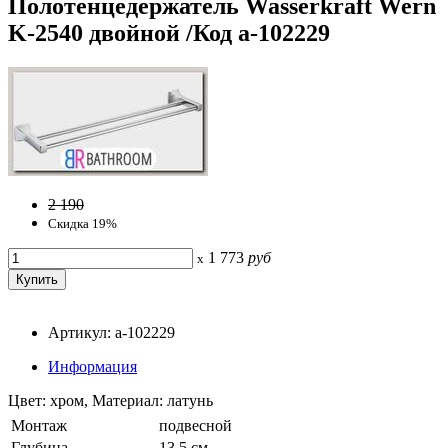
Полотенцедержатель Wasserkraft Wern
K-2540 двойной /Код a-102229
2 190
Скидка 19%
1 773
руб
x
Артикул: a-102229
Информация
Цвет: хром, Материал: латунь
Монтаж
подвесной
Глубина
13.5 см