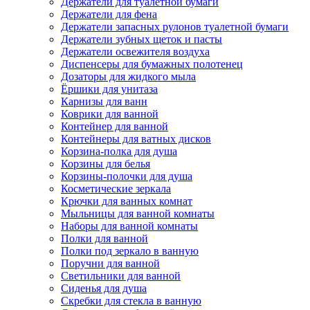
Держатели для туалетной бумаги
Держатели для фена
Держатели запасных рулонов туалетной бумаги
Держатели зубных щеток и пасты
Держатели освежителя воздуха
Диспенсеры для бумажных полотенец
Дозаторы для жидкого мыла
Ёршики для унитаза
Карнизы для ванн
Коврики для ванной
Контейнер для ванной
Контейнеры для ватных дисков
Корзина-полка для душа
Корзины для белья
Корзины-полочки для душа
Косметические зеркала
Крючки для ванных комнат
Мыльницы для ванной комнаты
Наборы для ванной комнаты
Полки для ванной
Полки под зеркало в ванную
Поручни для ванной
Светильники для ванной
Сиденья для душа
Скребки для стекла в ванную