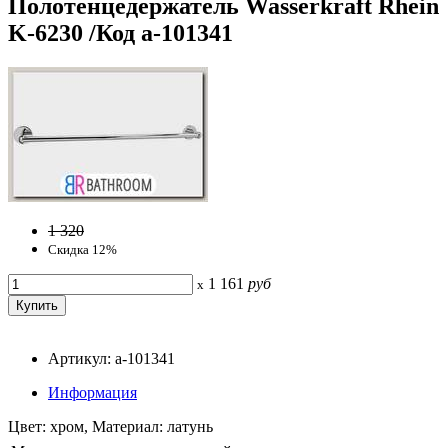
Полотенцедержатель Wasserkraft Rhein
K-6230 /Код a-101341
1 320
Скидка 12%
1 161
руб
x
Артикул: a-101341
Информация
Цвет: хром, Материал: латунь