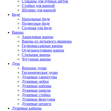
Стаканы для зубных щёток
Стойки для ванной
Шторки для ванной
Биде
Напольные биде
Подвесные биде
Сиденья для биде
Ванны
Акриловые ванны
Ванны из литьевого мрамора
Гидромассажные ванны
Отдельностоящие ванны
Стальные ванны
Чугунные ванны
Душ
Верхние души
Гигиенические души
Душевые гарнитуры
Душевые лейки
Душевые наборы
Душевые панели
Душевые стойки
Душевые форсунки
Душевые штанги
Душевые кабины