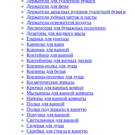
Держатели для туалетной бумаги
Держатели для фена
Держатели запасных рулонов туалетной бумаги
Держатели зубных щеток и пасты
Держатели освежителя воздуха
Диспенсеры для бумажных полотенец
Дозаторы для жидкого мыла
Ёршики для унитаза
Карнизы для ванн
Коврики для ванной
Контейнер для ванной
Контейнеры для ватных дисков
Корзина-полка для душа
Корзины для белья
Корзины-полочки для душа
Косметические зеркала
Крючки для ванных комнат
Мыльницы для ванной комнаты
Наборы для ванной комнаты
Полки для ванной
Полки под зеркало в ванную
Поручни для ванной
Светильники для ванной
Сиденья для душа
Скребки для стекла в ванную