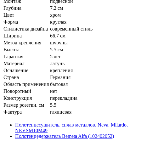
Монтаж
подвесной
Глубина
7.2 см
Цвет
хром
Форма
круглая
Стилистика дизайна
современный стиль
Ширина
66.7 см
Метод крепления
шурупы
Высота
5.5 см
Гарантия
5 лет
Материал
латунь
Оснащение
крепления
Страна
Германия
Область применения
бытовая
Поворотный
нет
Конструкция
перекладина
Размер розетки, см
5.5
Фактура
глянцевая
Полотенцесушитель, сплав металлов, Neva, Milardo,
NEVSM10M49
Полотенцедержатель Bemeta Alfa (102402052)