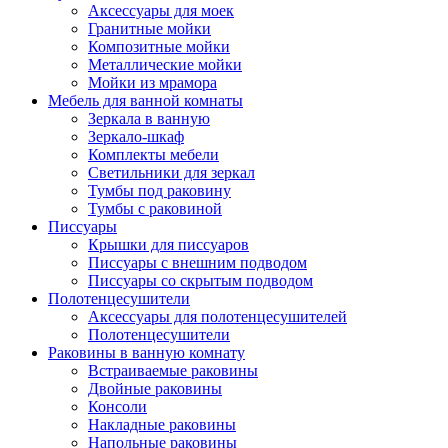
Аксессуары для моек
Гранитные мойки
Композитные мойки
Металлические мойки
Мойки из мрамора
Мебель для ванной комнаты
Зеркала в ванную
Зеркало-шкаф
Комплекты мебели
Светильники для зеркал
Тумбы под раковину
Тумбы с раковиной
Писсуары
Крышки для писсуаров
Писсуары с внешним подводом
Писсуары со скрытым подводом
Полотенцесушители
Аксессуары для полотенцесушителей
Полотенцесушители
Раковины в ванную комнату
Встраиваемые раковины
Двойные раковины
Консоли
Накладные раковины
Напольные раковины