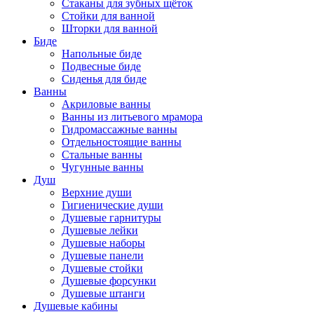
Стаканы для зубных щёток
Стойки для ванной
Шторки для ванной
Биде
Напольные биде
Подвесные биде
Сиденья для биде
Ванны
Акриловые ванны
Ванны из литьевого мрамора
Гидромассажные ванны
Отдельностоящие ванны
Стальные ванны
Чугунные ванны
Душ
Верхние души
Гигиенические души
Душевые гарнитуры
Душевые лейки
Душевые наборы
Душевые панели
Душевые стойки
Душевые форсунки
Душевые штанги
Душевые кабины