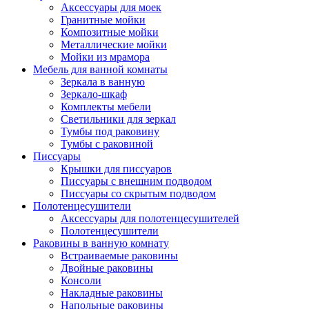
Аксессуары для моек
Гранитные мойки
Композитные мойки
Металлические мойки
Мойки из мрамора
Мебель для ванной комнаты
Зеркала в ванную
Зеркало-шкаф
Комплекты мебели
Светильники для зеркал
Тумбы под раковину
Тумбы с раковиной
Писсуары
Крышки для писсуаров
Писсуары с внешним подводом
Писсуары со скрытым подводом
Полотенцесушители
Аксессуары для полотенцесушителей
Полотенцесушители
Раковины в ванную комнату
Встраиваемые раковины
Двойные раковины
Консоли
Накладные раковины
Напольные раковины