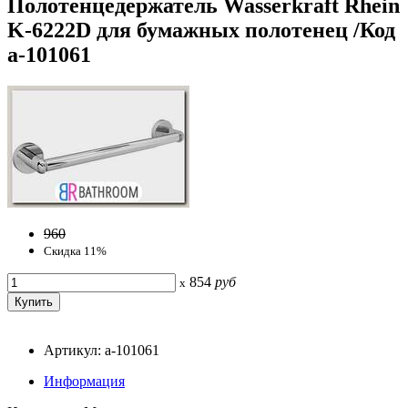
Полотенцедержатель Wasserkraft Rhein
K-6222D для бумажных полотенец /Код
a-101061
960
Скидка 11%
854
руб
x
Артикул: a-101061
Информация