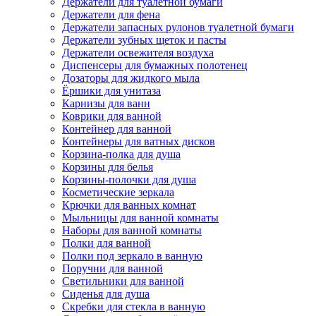
Держатели для туалетной бумаги
Держатели для фена
Держатели запасных рулонов туалетной бумаги
Держатели зубных щеток и пасты
Держатели освежителя воздуха
Диспенсеры для бумажных полотенец
Дозаторы для жидкого мыла
Ёршики для унитаза
Карнизы для ванн
Коврики для ванной
Контейнер для ванной
Контейнеры для ватных дисков
Корзина-полка для душа
Корзины для белья
Корзины-полочки для душа
Косметические зеркала
Крючки для ванных комнат
Мыльницы для ванной комнаты
Наборы для ванной комнаты
Полки для ванной
Полки под зеркало в ванную
Поручни для ванной
Светильники для ванной
Сиденья для душа
Скребки для стекла в ванную