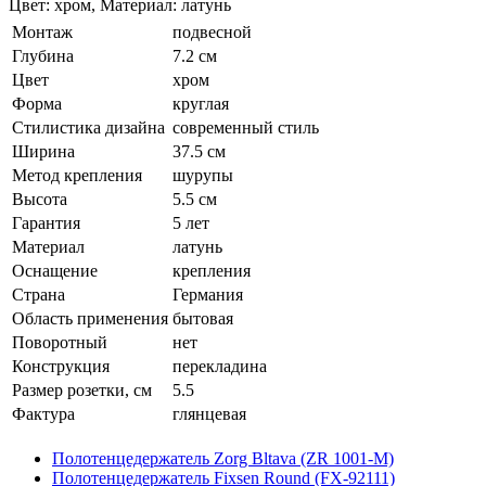
Цвет: хром, Материал: латунь
Монтаж
подвесной
Глубина
7.2 см
Цвет
хром
Форма
круглая
Стилистика дизайна
современный стиль
Ширина
37.5 см
Метод крепления
шурупы
Высота
5.5 см
Гарантия
5 лет
Материал
латунь
Оснащение
крепления
Страна
Германия
Область применения
бытовая
Поворотный
нет
Конструкция
перекладина
Размер розетки, см
5.5
Фактура
глянцевая
Полотенцедержатель Zorg Bltava (ZR 1001-M)
Полотенцедержатель Fixsen Round (FX-92111)