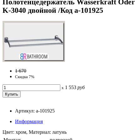
Полотенцедержатель Wasserkraft Oder
K-3040 двойной /Код a-101925
1 670
Скидка 7%
1 553
руб
x
Артикул: a-101925
Информация
Цвет: хром, Материал: латунь
Монтаж
подвесной