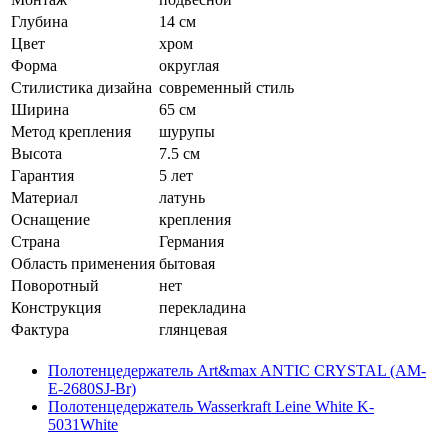
Глубина
14 см
Цвет
хром
Форма
округлая
Стилистика дизайна
современный стиль
Ширина
65 см
Метод крепления
шурупы
Высота
7.5 см
Гарантия
5 лет
Материал
латунь
Оснащение
крепления
Страна
Германия
Область применения
бытовая
Поворотный
нет
Конструкция
перекладина
Фактура
глянцевая
Полотенцедержатель Art&max ANTIC CRYSTAL (AM-
E-2680SJ-Br)
Полотенцедержатель Wasserkraft Leine White K-
5031White