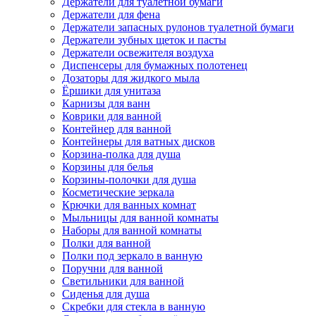
Держатели для туалетной бумаги
Держатели для фена
Держатели запасных рулонов туалетной бумаги
Держатели зубных щеток и пасты
Держатели освежителя воздуха
Диспенсеры для бумажных полотенец
Дозаторы для жидкого мыла
Ёршики для унитаза
Карнизы для ванн
Коврики для ванной
Контейнер для ванной
Контейнеры для ватных дисков
Корзина-полка для душа
Корзины для белья
Корзины-полочки для душа
Косметические зеркала
Крючки для ванных комнат
Мыльницы для ванной комнаты
Наборы для ванной комнаты
Полки для ванной
Полки под зеркало в ванную
Поручни для ванной
Светильники для ванной
Сиденья для душа
Скребки для стекла в ванную