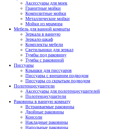
Аксессуары для моек
Гранитные мойки
Композитные мойки
Металлические мойки
Мойки из мрамора
Мебель для ванной комнаты
Зеркала в ванную
Зеркало-шкаф
Комплекты мебели
Светильники для зеркал
Тумбы под раковину
Тумбы с раковиной
Писсуары
Крышки для писсуаров
Писсуары с внешним подводом
Писсуары со скрытым подводом
Полотенцесушители
Аксессуары для полотенцесушителей
Полотенцесушители
Раковины в ванную комнату
Встраиваемые раковины
Двойные раковины
Консоли
Накладные раковины
Напольные раковины