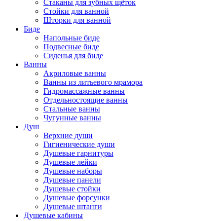
Стаканы для зубных щёток
Стойки для ванной
Шторки для ванной
Биде
Напольные биде
Подвесные биде
Сиденья для биде
Ванны
Акриловые ванны
Ванны из литьевого мрамора
Гидромассажные ванны
Отдельностоящие ванны
Стальные ванны
Чугунные ванны
Душ
Верхние души
Гигиенические души
Душевые гарнитуры
Душевые лейки
Душевые наборы
Душевые панели
Душевые стойки
Душевые форсунки
Душевые штанги
Душевые кабины