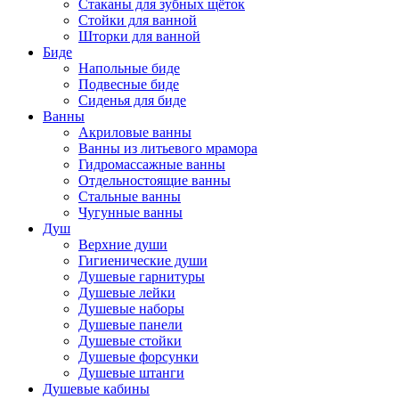
Стаканы для зубных щёток
Стойки для ванной
Шторки для ванной
Биде
Напольные биде
Подвесные биде
Сиденья для биде
Ванны
Акриловые ванны
Ванны из литьевого мрамора
Гидромассажные ванны
Отдельностоящие ванны
Стальные ванны
Чугунные ванны
Душ
Верхние души
Гигиенические души
Душевые гарнитуры
Душевые лейки
Душевые наборы
Душевые панели
Душевые стойки
Душевые форсунки
Душевые штанги
Душевые кабины