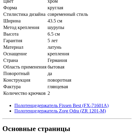
Цвет
хром
Форма
круглая
Стилистика дизайна
современный стиль
Ширина
43.5 см
Метод крепления
шурупы
Высота
6.5 см
Гарантия
5 лет
Материал
латунь
Оснащение
крепления
Страна
Германия
Область применения
бытовая
Поворотный
да
Конструкция
поворотная
Фактура
глянцевая
Количество крючков
2
Полотенцедержатель Fixsen Best (FX-71601A)
Полотенцедержатель Zorg Odra (ZR 1201-M)
Основные
страницы