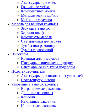
Аксессуары для моек
Гранитные мойки
Композитные мойки
Металлические мойки
Мойки из мрамора
Мебель для ванной комнаты
Зеркала в ванную
Зеркало-шкаф
Комплекты мебели
Светильники для зеркал
Тумбы под раковину
Тумбы с раковиной
Писсуары
Крышки для писсуаров
Писсуары с внешним подводом
Писсуары со скрытым подводом
Полотенцесушители
Аксессуары для полотенцесушителей
Полотенцесушители
Раковины в ванную комнату
Встраиваемые раковины
Двойные раковины
Консоли
Накладные раковины
Напольные раковины