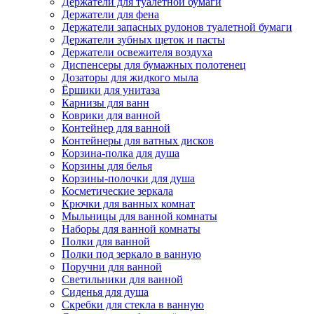
Держатели для туалетной бумаги
Держатели для фена
Держатели запасных рулонов туалетной бумаги
Держатели зубных щеток и пасты
Держатели освежителя воздуха
Диспенсеры для бумажных полотенец
Дозаторы для жидкого мыла
Ёршики для унитаза
Карнизы для ванн
Коврики для ванной
Контейнер для ванной
Контейнеры для ватных дисков
Корзина-полка для душа
Корзины для белья
Корзины-полочки для душа
Косметические зеркала
Крючки для ванных комнат
Мыльницы для ванной комнаты
Наборы для ванной комнаты
Полки для ванной
Полки под зеркало в ванную
Поручни для ванной
Светильники для ванной
Сиденья для душа
Скребки для стекла в ванную