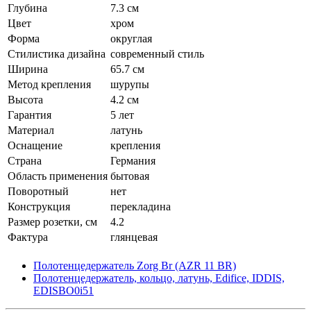
Глубина
7.3 см
Цвет
хром
Форма
округлая
Стилистика дизайна
современный стиль
Ширина
65.7 см
Метод крепления
шурупы
Высота
4.2 см
Гарантия
5 лет
Материал
латунь
Оснащение
крепления
Страна
Германия
Область применения
бытовая
Поворотный
нет
Конструкция
перекладина
Размер розетки, см
4.2
Фактура
глянцевая
Полотенцедержатель Zorg Br (AZR 11 BR)
Полотенцедержатель, кольцо, латунь, Edifice, IDDIS,
EDISBO0i51