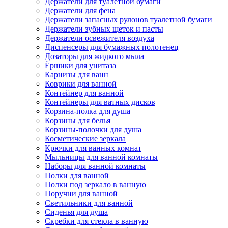
Держатели для туалетной бумаги
Держатели для фена
Держатели запасных рулонов туалетной бумаги
Держатели зубных щеток и пасты
Держатели освежителя воздуха
Диспенсеры для бумажных полотенец
Дозаторы для жидкого мыла
Ёршики для унитаза
Карнизы для ванн
Коврики для ванной
Контейнер для ванной
Контейнеры для ватных дисков
Корзина-полка для душа
Корзины для белья
Корзины-полочки для душа
Косметические зеркала
Крючки для ванных комнат
Мыльницы для ванной комнаты
Наборы для ванной комнаты
Полки для ванной
Полки под зеркало в ванную
Поручни для ванной
Светильники для ванной
Сиденья для душа
Скребки для стекла в ванную