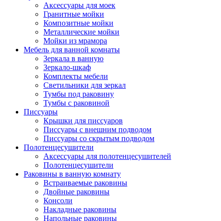
Аксессуары для моек
Гранитные мойки
Композитные мойки
Металлические мойки
Мойки из мрамора
Мебель для ванной комнаты
Зеркала в ванную
Зеркало-шкаф
Комплекты мебели
Светильники для зеркал
Тумбы под раковину
Тумбы с раковиной
Писсуары
Крышки для писсуаров
Писсуары с внешним подводом
Писсуары со скрытым подводом
Полотенцесушители
Аксессуары для полотенцесушителей
Полотенцесушители
Раковины в ванную комнату
Встраиваемые раковины
Двойные раковины
Консоли
Накладные раковины
Напольные раковины