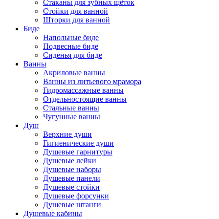
Стаканы для зубных щёток
Стойки для ванной
Шторки для ванной
Биде
Напольные биде
Подвесные биде
Сиденья для биде
Ванны
Акриловые ванны
Ванны из литьевого мрамора
Гидромассажные ванны
Отдельностоящие ванны
Стальные ванны
Чугунные ванны
Душ
Верхние души
Гигиенические души
Душевые гарнитуры
Душевые лейки
Душевые наборы
Душевые панели
Душевые стойки
Душевые форсунки
Душевые штанги
Душевые кабины