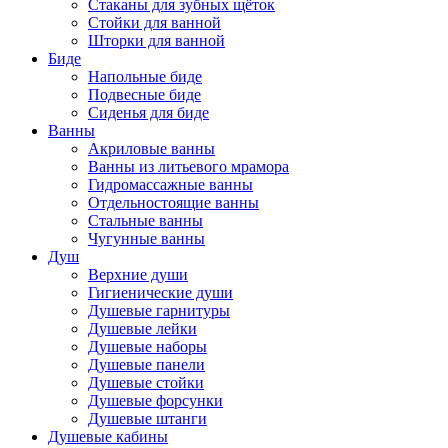
Стаканы для зубных щёток
Стойки для ванной
Шторки для ванной
Биде
Напольные биде
Подвесные биде
Сиденья для биде
Ванны
Акриловые ванны
Ванны из литьевого мрамора
Гидромассажные ванны
Отдельностоящие ванны
Стальные ванны
Чугунные ванны
Душ
Верхние души
Гигиенические души
Душевые гарнитуры
Душевые лейки
Душевые наборы
Душевые панели
Душевые стойки
Душевые форсунки
Душевые штанги
Душевые кабины