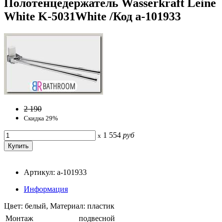
Полотенцедержатель Wasserkraft Leine
White K-5031White /Код a-101933
2 190
Скидка 29%
1 554
руб
x
Артикул: a-101933
Информация
Цвет: белый, Материал: пластик
Монтаж
подвесной