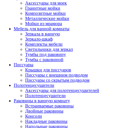
Аксессуары для моек
Гранитные мойки
Композитные мойки
Металлические мойки
Мойки из мрамора
Мебель для ванной комнаты
Зеркала в ванную
Зеркало-шкаф
Комплекты мебели
Светильники для зеркал
Тумбы под раковину
Тумбы с раковиной
Писсуары
Крышки для писсуаров
Писсуары с внешним подводом
Писсуары со скрытым подводом
Полотенцесушители
Аксессуары для полотенцесушителей
Полотенцесушители
Раковины в ванную комнату
Встраиваемые раковины
Двойные раковины
Консоли
Накладные раковины
Напольные раковины