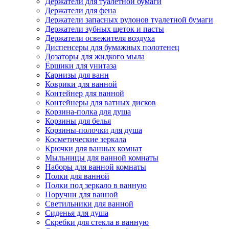
Держатели для туалетной бумаги
Держатели для фена
Держатели запасных рулонов туалетной бумаги
Держатели зубных щеток и пасты
Держатели освежителя воздуха
Диспенсеры для бумажных полотенец
Дозаторы для жидкого мыла
Ёршики для унитаза
Карнизы для ванн
Коврики для ванной
Контейнер для ванной
Контейнеры для ватных дисков
Корзина-полка для душа
Корзины для белья
Корзины-полочки для душа
Косметические зеркала
Крючки для ванных комнат
Мыльницы для ванной комнаты
Наборы для ванной комнаты
Полки для ванной
Полки под зеркало в ванную
Поручни для ванной
Светильники для ванной
Сиденья для душа
Скребки для стекла в ванную