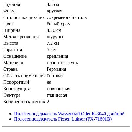
Глубина
4.8 см
Форма
круглая
Стилистика дизайна
современный стиль
Цвет
белый хром
Ширина
43.6 см
Метод крепления
шурупы
Высота
7.2 см
Гарантия
5 лет
Оснащение
крепления
Материал
пластик латунь
Страна
Германия
Область применения
бытовая
Поворотный
да
Конструкция
поворотная
Фактура
глянцевая
Количество крючков
2
Полотенцедержатель Wasserkraft Oder K-3040 двойной
Полотенцедержатель Fixsen Luksor (FX-71601B)