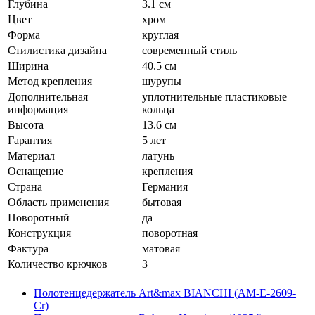
Глубина
3.1 см
Цвет
хром
Форма
круглая
Стилистика дизайна
современный стиль
Ширина
40.5 см
Метод крепления
шурупы
Дополнительная
уплотнительные пластиковые
информация
кольца
Высота
13.6 см
Гарантия
5 лет
Материал
латунь
Оснащение
крепления
Страна
Германия
Область применения
бытовая
Поворотный
да
Конструкция
поворотная
Фактура
матовая
Количество крючков
3
Полотенцедержатель Art&max BIANCHI (AM-E-2609-
Cr)