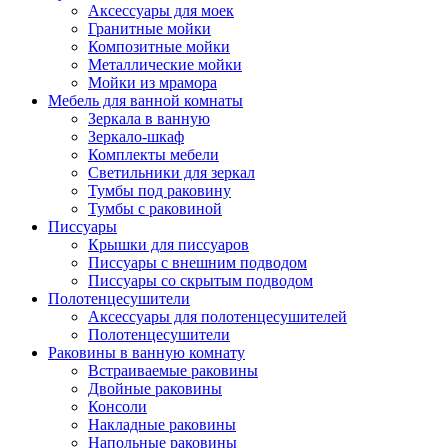
Аксессуары для моек
Гранитные мойки
Композитные мойки
Металлические мойки
Мойки из мрамора
Мебель для ванной комнаты
Зеркала в ванную
Зеркало-шкаф
Комплекты мебели
Светильники для зеркал
Тумбы под раковину
Тумбы с раковиной
Писсуары
Крышки для писсуаров
Писсуары с внешним подводом
Писсуары со скрытым подводом
Полотенцесушители
Аксессуары для полотенцесушителей
Полотенцесушители
Раковины в ванную комнату
Встраиваемые раковины
Двойные раковины
Консоли
Накладные раковины
Напольные раковины