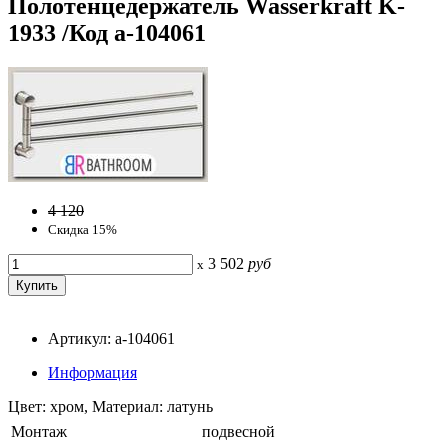
Полотенцедержатель Wasserkraft K-
1933 /Код a-104061
4 120
Скидка 15%
3 502
руб
x
Артикул: a-104061
Информация
Цвет: хром, Материал: латунь
Монтаж
подвесной