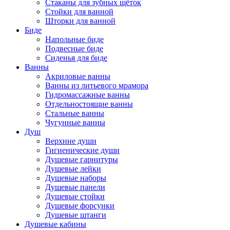
Стаканы для зубных щёток
Стойки для ванной
Шторки для ванной
Биде
Напольные биде
Подвесные биде
Сиденья для биде
Ванны
Акриловые ванны
Ванны из литьевого мрамора
Гидромассажные ванны
Отдельностоящие ванны
Стальные ванны
Чугунные ванны
Душ
Верхние души
Гигиенические души
Душевые гарнитуры
Душевые лейки
Душевые наборы
Душевые панели
Душевые стойки
Душевые форсунки
Душевые штанги
Душевые кабины