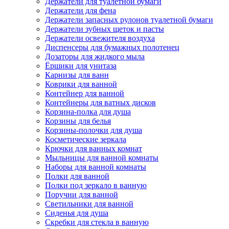
Держатели для туалетной бумаги
Держатели для фена
Держатели запасных рулонов туалетной бумаги
Держатели зубных щеток и пасты
Держатели освежителя воздуха
Диспенсеры для бумажных полотенец
Дозаторы для жидкого мыла
Ёршики для унитаза
Карнизы для ванн
Коврики для ванной
Контейнер для ванной
Контейнеры для ватных дисков
Корзина-полка для душа
Корзины для белья
Корзины-полочки для душа
Косметические зеркала
Крючки для ванных комнат
Мыльницы для ванной комнаты
Наборы для ванной комнаты
Полки для ванной
Полки под зеркало в ванную
Поручни для ванной
Светильники для ванной
Сиденья для душа
Скребки для стекла в ванную