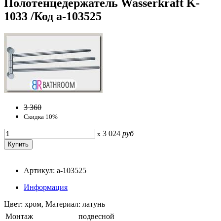
Полотенцедержатель Wasserkraft K-
1033 /Код a-103525
3 360
Скидка 10%
3 024
руб
x
Артикул: a-103525
Информация
Цвет: хром, Материал: латунь
Монтаж
подвесной