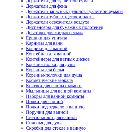
Держатели для туалетной бумаги
Держатели для фена
Держатели запасных рулонов туалетной бумаги
Держатели зубных щеток и пасты
Держатели освежителя воздуха
Диспенсеры для бумажных полотенец
Дозаторы для жидкого мыла
Ёршики для унитаза
Карнизы для ванн
Коврики для ванной
Контейнер для ванной
Контейнеры для ватных дисков
Корзина-полка для душа
Корзины для белья
Корзины-полочки для душа
Косметические зеркала
Крючки для ванных комнат
Мыльницы для ванной комнаты
Наборы для ванной комнаты
Полки для ванной
Полки под зеркало в ванную
Поручни для ванной
Светильники для ванной
Сиденья для душа
Скребки для стекла в ванную