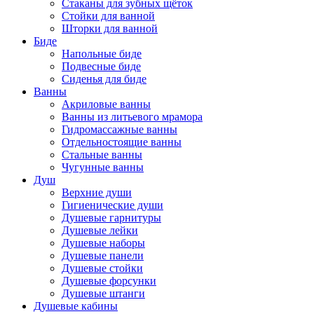
Стаканы для зубных щёток
Стойки для ванной
Шторки для ванной
Биде
Напольные биде
Подвесные биде
Сиденья для биде
Ванны
Акриловые ванны
Ванны из литьевого мрамора
Гидромассажные ванны
Отдельностоящие ванны
Стальные ванны
Чугунные ванны
Душ
Верхние души
Гигиенические души
Душевые гарнитуры
Душевые лейки
Душевые наборы
Душевые панели
Душевые стойки
Душевые форсунки
Душевые штанги
Душевые кабины