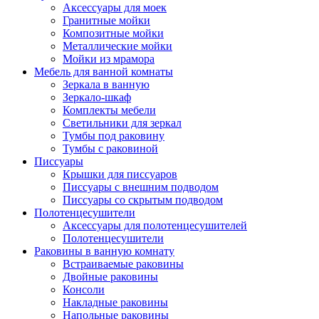
Аксессуары для моек
Гранитные мойки
Композитные мойки
Металлические мойки
Мойки из мрамора
Мебель для ванной комнаты
Зеркала в ванную
Зеркало-шкаф
Комплекты мебели
Светильники для зеркал
Тумбы под раковину
Тумбы с раковиной
Писсуары
Крышки для писсуаров
Писсуары с внешним подводом
Писсуары со скрытым подводом
Полотенцесушители
Аксессуары для полотенцесушителей
Полотенцесушители
Раковины в ванную комнату
Встраиваемые раковины
Двойные раковины
Консоли
Накладные раковины
Напольные раковины