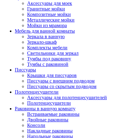
Аксессуары для моек
Гранитные мойки
Композитные мойки
Металлические мойки
Мойки из мрамора
Мебель для ванной комнаты
Зеркала в ванную
Зеркало-шкаф
Комплекты мебели
Светильники для зеркал
Тумбы под раковину
Тумбы с раковиной
Писсуары
Крышки для писсуаров
Писсуары с внешним подводом
Писсуары со скрытым подводом
Полотенцесушители
Аксессуары для полотенцесушителей
Полотенцесушители
Раковины в ванную комнату
Встраиваемые раковины
Двойные раковины
Консоли
Накладные раковины
Напольные раковины