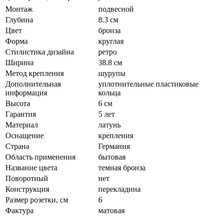
Монтаж
подвесной
Глубина
8.3 см
Цвет
бронза
Форма
круглая
Стилистика дизайна
ретро
Ширина
38.8 см
Метод крепления
шурупы
Дополнительная
уплотнительные пластиковые
информация
кольца
Высота
6 см
Гарантия
5 лет
Материал
латунь
Оснащение
крепления
Страна
Германия
Область применения
бытовая
Название цвета
темная бронза
Поворотный
нет
Конструкция
перекладина
Размер розетки, см
6
Фактура
матовая