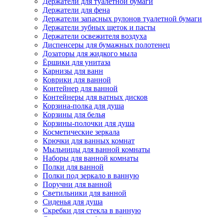
Держатели для туалетной бумаги
Держатели для фена
Держатели запасных рулонов туалетной бумаги
Держатели зубных щеток и пасты
Держатели освежителя воздуха
Диспенсеры для бумажных полотенец
Дозаторы для жидкого мыла
Ёршики для унитаза
Карнизы для ванн
Коврики для ванной
Контейнер для ванной
Контейнеры для ватных дисков
Корзина-полка для душа
Корзины для белья
Корзины-полочки для душа
Косметические зеркала
Крючки для ванных комнат
Мыльницы для ванной комнаты
Наборы для ванной комнаты
Полки для ванной
Полки под зеркало в ванную
Поручни для ванной
Светильники для ванной
Сиденья для душа
Скребки для стекла в ванную