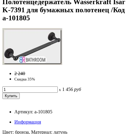
Полотенцедержатель Wasserkraft Isar
K-7391 для бумажных полотенец /Код
a-101805
2 240
Скидка 35%
1 456
руб
x
Артикул: a-101805
Информация
Цвет: бронза, Материал: латунь