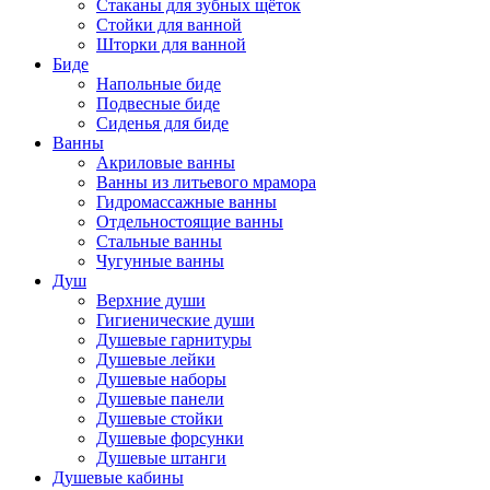
Стаканы для зубных щёток
Стойки для ванной
Шторки для ванной
Биде
Напольные биде
Подвесные биде
Сиденья для биде
Ванны
Акриловые ванны
Ванны из литьевого мрамора
Гидромассажные ванны
Отдельностоящие ванны
Стальные ванны
Чугунные ванны
Душ
Верхние души
Гигиенические души
Душевые гарнитуры
Душевые лейки
Душевые наборы
Душевые панели
Душевые стойки
Душевые форсунки
Душевые штанги
Душевые кабины