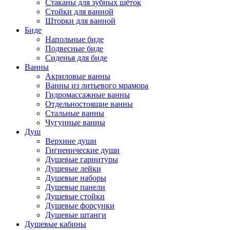
Стаканы для зубных щёток
Стойки для ванной
Шторки для ванной
Биде
Напольные биде
Подвесные биде
Сиденья для биде
Ванны
Акриловые ванны
Ванны из литьевого мрамора
Гидромассажные ванны
Отдельностоящие ванны
Стальные ванны
Чугунные ванны
Душ
Верхние души
Гигиенические души
Душевые гарнитуры
Душевые лейки
Душевые наборы
Душевые панели
Душевые стойки
Душевые форсунки
Душевые штанги
Душевые кабины