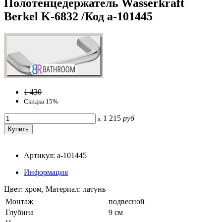
Полотенцедержатель Wasserkraft
Berkel K-6832 /Код a-101445
1 430
Скидка 15%
1 215
руб
x
Артикул: a-101445
Информация
Цвет: хром, Материал: латунь
Монтаж
подвесной
Глубина
9 см