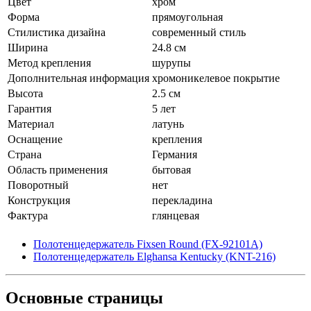
Цвет
хром
Форма
прямоугольная
Стилистика дизайна
современный стиль
Ширина
24.8 см
Метод крепления
шурупы
Дополнительная информация
хромоникелевое покрытие
Высота
2.5 см
Гарантия
5 лет
Материал
латунь
Оснащение
крепления
Страна
Германия
Область применения
бытовая
Поворотный
нет
Конструкция
перекладина
Фактура
глянцевая
Полотенцедержатель Fixsen Round (FX-92101A)
Полотенцедержатель Elghansa Kentucky (KNT-216)
Основные
страницы