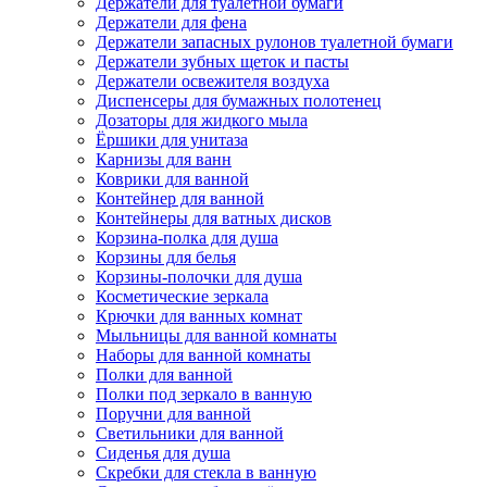
Держатели для туалетной бумаги
Держатели для фена
Держатели запасных рулонов туалетной бумаги
Держатели зубных щеток и пасты
Держатели освежителя воздуха
Диспенсеры для бумажных полотенец
Дозаторы для жидкого мыла
Ёршики для унитаза
Карнизы для ванн
Коврики для ванной
Контейнер для ванной
Контейнеры для ватных дисков
Корзина-полка для душа
Корзины для белья
Корзины-полочки для душа
Косметические зеркала
Крючки для ванных комнат
Мыльницы для ванной комнаты
Наборы для ванной комнаты
Полки для ванной
Полки под зеркало в ванную
Поручни для ванной
Светильники для ванной
Сиденья для душа
Скребки для стекла в ванную