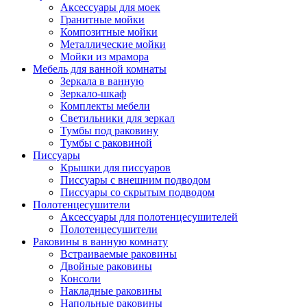
Аксессуары для моек
Гранитные мойки
Композитные мойки
Металлические мойки
Мойки из мрамора
Мебель для ванной комнаты
Зеркала в ванную
Зеркало-шкаф
Комплекты мебели
Светильники для зеркал
Тумбы под раковину
Тумбы с раковиной
Писсуары
Крышки для писсуаров
Писсуары с внешним подводом
Писсуары со скрытым подводом
Полотенцесушители
Аксессуары для полотенцесушителей
Полотенцесушители
Раковины в ванную комнату
Встраиваемые раковины
Двойные раковины
Консоли
Накладные раковины
Напольные раковины