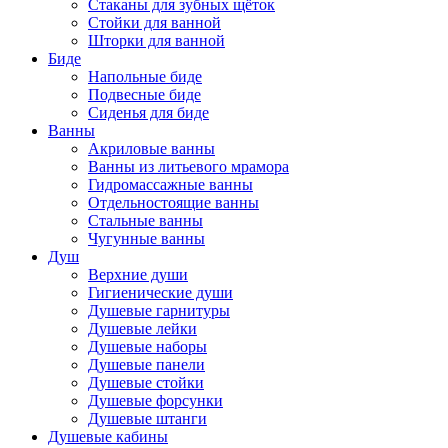
Стаканы для зубных щёток
Стойки для ванной
Шторки для ванной
Биде
Напольные биде
Подвесные биде
Сиденья для биде
Ванны
Акриловые ванны
Ванны из литьевого мрамора
Гидромассажные ванны
Отдельностоящие ванны
Стальные ванны
Чугунные ванны
Душ
Верхние души
Гигиенические души
Душевые гарнитуры
Душевые лейки
Душевые наборы
Душевые панели
Душевые стойки
Душевые форсунки
Душевые штанги
Душевые кабины