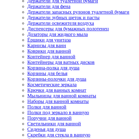
Держатели для туалетной бумаги
Держатели для фена
Держатели запасных рулонов туалетной бумаги
Держатели зубных щеток и пасты
Держатели освежителя воздуха
Диспенсеры для бумажных полотенец
Дозаторы для жидкого мыла
Ёршики для унитаза
Карнизы для ванн
Коврики для ванной
Контейнер для ванной
Контейнеры для ватных дисков
Корзина-полка для душа
Корзины для белья
Корзины-полочки для душа
Косметические зеркала
Крючки для ванных комнат
Мыльницы для ванной комнаты
Наборы для ванной комнаты
Полки для ванной
Полки под зеркало в ванную
Поручни для ванной
Светильники для ванной
Сиденья для душа
Скребки для стекла в ванную