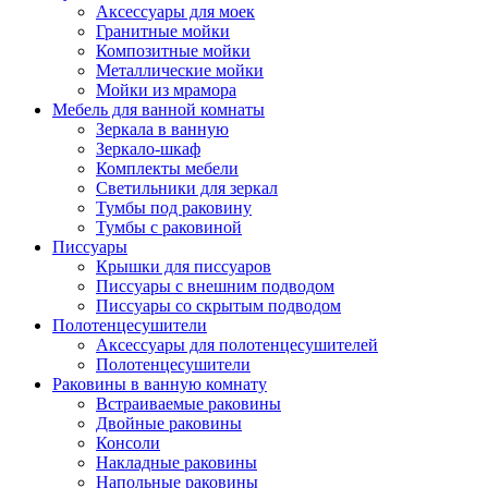
Аксессуары для моек
Гранитные мойки
Композитные мойки
Металлические мойки
Мойки из мрамора
Мебель для ванной комнаты
Зеркала в ванную
Зеркало-шкаф
Комплекты мебели
Светильники для зеркал
Тумбы под раковину
Тумбы с раковиной
Писсуары
Крышки для писсуаров
Писсуары с внешним подводом
Писсуары со скрытым подводом
Полотенцесушители
Аксессуары для полотенцесушителей
Полотенцесушители
Раковины в ванную комнату
Встраиваемые раковины
Двойные раковины
Консоли
Накладные раковины
Напольные раковины