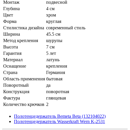
Монтаж
подвесной
Глубина
4 см
Цвет
хром
Форма
круглая
Стилистика дизайна
современный стиль
Ширина
45.5 см
Метод крепления
шурупы
Высота
7 см
Гарантия
5 лет
Материал
латунь
Оснащение
крепления
Страна
Германия
Область применения
бытовая
Поворотный
да
Конструкция
поворотная
Фактура
глянцевая
Количество крючков
2
Полотенцедержатель Bemeta Beta (132104022)
Полотенцедержатель Wasserkraft Wern K-2531