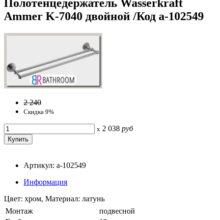
Полотенцедержатель Wasserkraft
Ammer K-7040 двойной /Код a-102549
2 240
Скидка 9%
2 038
руб
x
Артикул: a-102549
Информация
Цвет: хром, Материал: латунь
Монтаж
подвесной