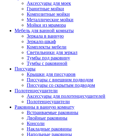
Аксессуары для моек
Гранитные мойки
Композитные мойки
Металлические мойки
Мойки из мрамора
Мебель для ванной комнаты
Зеркала в ванную
Зеркало-шкаф
Комплекты мебели
Светильники для зеркал
Тумбы под раковину
Тумбы с раковиной
Писсуары
Крышки для писсуаров
Писсуары с внешним подводом
Писсуары со скрытым подводом
Полотенцесушители
Аксессуары для полотенцесушителей
Полотенцесушители
Раковины в ванную комнату
Встраиваемые раковины
Двойные раковины
Консоли
Накладные раковины
Напольные раковины