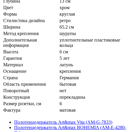
Глубина
13 см
Цвет
хром
Форма
круглая
Стилистика дизайна
ретро
Ширина
65.2 см
Метод крепления
шурупы
Дополнительная
уплотнительные пластиковые
информация
кольца
Высота
6 см
Гарантия
5 лет
Материал
латунь
Оснащение
крепления
Страна
Германия
Область применения
бытовая
Поворотный
нет
Конструкция
перекладина
Размер розетки, см
6
Фактура
матовая
Полотенцедержатель Art&max Vita (AM-G-7833)
Полотенцедержатель Art&max BOHEMIA (AM-E-4280-