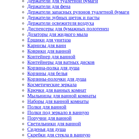
Держатели для туалетной бумаги
Держатели для фена
Держатели запасных рулонов туалетной бумаги
Держатели зубных щеток и пасты
Держатели освежителя воздуха
Диспенсеры для бумажных полотенец
Дозаторы для жидкого мыла
Ёршики для унитаза
Карнизы для ванн
Коврики для ванной
Контейнер для ванной
Контейнеры для ватных дисков
Корзина-полка для душа
Корзины для белья
Корзины-полочки для душа
Косметические зеркала
Крючки для ванных комнат
Мыльницы для ванной комнаты
Наборы для ванной комнаты
Полки для ванной
Полки под зеркало в ванную
Поручни для ванной
Светильники для ванной
Сиденья для душа
Скребки для стекла в ванную