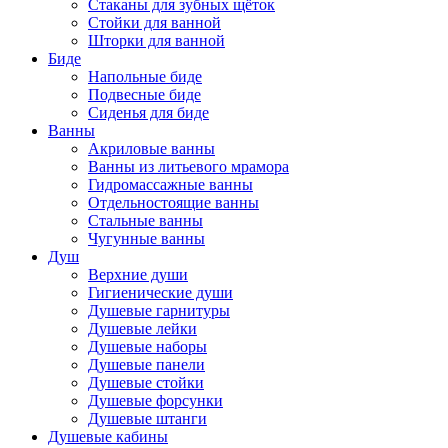
Стаканы для зубных щёток
Стойки для ванной
Шторки для ванной
Биде
Напольные биде
Подвесные биде
Сиденья для биде
Ванны
Акриловые ванны
Ванны из литьевого мрамора
Гидромассажные ванны
Отдельностоящие ванны
Стальные ванны
Чугунные ванны
Душ
Верхние души
Гигиенические души
Душевые гарнитуры
Душевые лейки
Душевые наборы
Душевые панели
Душевые стойки
Душевые форсунки
Душевые штанги
Душевые кабины