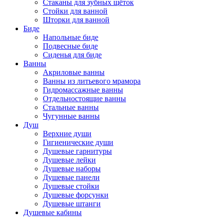
Стаканы для зубных щёток
Стойки для ванной
Шторки для ванной
Биде
Напольные биде
Подвесные биде
Сиденья для биде
Ванны
Акриловые ванны
Ванны из литьевого мрамора
Гидромассажные ванны
Отдельностоящие ванны
Стальные ванны
Чугунные ванны
Душ
Верхние души
Гигиенические души
Душевые гарнитуры
Душевые лейки
Душевые наборы
Душевые панели
Душевые стойки
Душевые форсунки
Душевые штанги
Душевые кабины