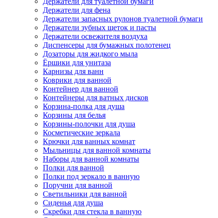
Держатели для туалетной бумаги
Держатели для фена
Держатели запасных рулонов туалетной бумаги
Держатели зубных щеток и пасты
Держатели освежителя воздуха
Диспенсеры для бумажных полотенец
Дозаторы для жидкого мыла
Ёршики для унитаза
Карнизы для ванн
Коврики для ванной
Контейнер для ванной
Контейнеры для ватных дисков
Корзина-полка для душа
Корзины для белья
Корзины-полочки для душа
Косметические зеркала
Крючки для ванных комнат
Мыльницы для ванной комнаты
Наборы для ванной комнаты
Полки для ванной
Полки под зеркало в ванную
Поручни для ванной
Светильники для ванной
Сиденья для душа
Скребки для стекла в ванную