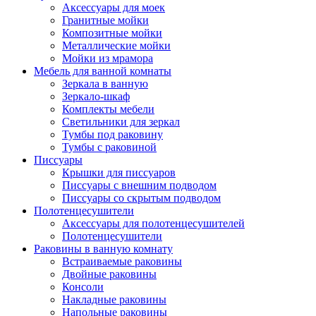
Аксессуары для моек
Гранитные мойки
Композитные мойки
Металлические мойки
Мойки из мрамора
Мебель для ванной комнаты
Зеркала в ванную
Зеркало-шкаф
Комплекты мебели
Светильники для зеркал
Тумбы под раковину
Тумбы с раковиной
Писсуары
Крышки для писсуаров
Писсуары с внешним подводом
Писсуары со скрытым подводом
Полотенцесушители
Аксессуары для полотенцесушителей
Полотенцесушители
Раковины в ванную комнату
Встраиваемые раковины
Двойные раковины
Консоли
Накладные раковины
Напольные раковины