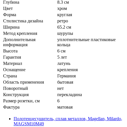
Глубина
8.3 см
Цвет
хром
Форма
круглая
Стилистика дизайна
ретро
Ширина
65.2 см
Метод крепления
шурупы
Дополнительная
уплотнительные пластиковые
информация
кольца
Высота
6 см
Гарантия
5 лет
Материал
латунь
Оснащение
крепления
Страна
Германия
Область применения
бытовая
Поворотный
нет
Конструкция
перекладина
Размер розетки, см
6
Фактура
матовая
Полотенцесушитель, сплав металлов, Magellan, Milardo,
MAGSM10M49