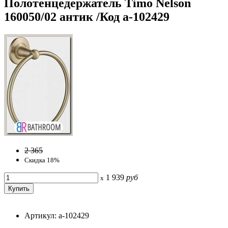
Полотенцедержатель Timo Nelson
160050/02 антик /Код a-102429
2 365
Скидка 18%
1 939
руб
x
Артикул: a-102429