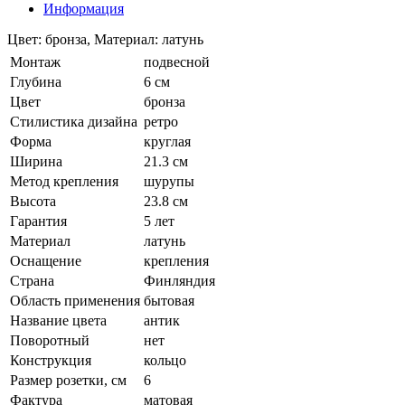
Информация
Цвет: бронза, Материал: латунь
Монтаж
подвесной
Глубина
6 см
Цвет
бронза
Стилистика дизайна
ретро
Форма
круглая
Ширина
21.3 см
Метод крепления
шурупы
Высота
23.8 см
Гарантия
5 лет
Материал
латунь
Оснащение
крепления
Страна
Финляндия
Область применения
бытовая
Название цвета
антик
Поворотный
нет
Конструкция
кольцо
Размер розетки, см
6
Фактура
матовая