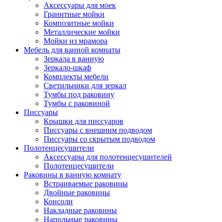
Аксессуары для моек
Гранитные мойки
Композитные мойки
Металлические мойки
Мойки из мрамора
Мебель для ванной комнаты
Зеркала в ванную
Зеркало-шкаф
Комплекты мебели
Светильники для зеркал
Тумбы под раковину
Тумбы с раковиной
Писсуары
Крышки для писсуаров
Писсуары с внешним подводом
Писсуары со скрытым подводом
Полотенцесушители
Аксессуары для полотенцесушителей
Полотенцесушители
Раковины в ванную комнату
Встраиваемые раковины
Двойные раковины
Консоли
Накладные раковины
Напольные раковины