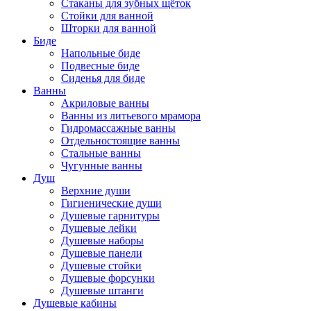
Стаканы для зубных щёток
Стойки для ванной
Шторки для ванной
Биде
Напольные биде
Подвесные биде
Сиденья для биде
Ванны
Акриловые ванны
Ванны из литьевого мрамора
Гидромассажные ванны
Отдельностоящие ванны
Стальные ванны
Чугунные ванны
Душ
Верхние души
Гигиенические души
Душевые гарнитуры
Душевые лейки
Душевые наборы
Душевые панели
Душевые стойки
Душевые форсунки
Душевые штанги
Душевые кабины