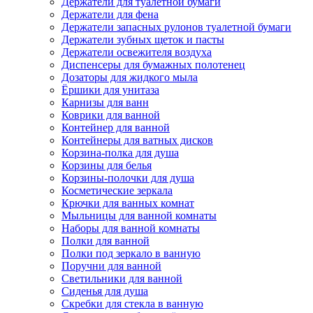
Держатели для туалетной бумаги
Держатели для фена
Держатели запасных рулонов туалетной бумаги
Держатели зубных щеток и пасты
Держатели освежителя воздуха
Диспенсеры для бумажных полотенец
Дозаторы для жидкого мыла
Ёршики для унитаза
Карнизы для ванн
Коврики для ванной
Контейнер для ванной
Контейнеры для ватных дисков
Корзина-полка для душа
Корзины для белья
Корзины-полочки для душа
Косметические зеркала
Крючки для ванных комнат
Мыльницы для ванной комнаты
Наборы для ванной комнаты
Полки для ванной
Полки под зеркало в ванную
Поручни для ванной
Светильники для ванной
Сиденья для душа
Скребки для стекла в ванную