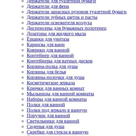
Держатели для туалетной бумаги
Держатели для фена
Держатели запасных рулонов туалетной бумаги
Держатели зубных щеток и пасты
Держатели освежителя воздуха
Диспенсеры для бумажных полотенец
Дозаторы для жидкого мыла
Ёршики для унитаза
Карнизы для ванн
Коврики для ванной
Контейнер для ванной
Контейнеры для ватных дисков
Корзина-полка для душа
Корзины для белья
Корзины-полочки для душа
Косметические зеркала
Крючки для ванных комнат
Мыльницы для ванной комнаты
Наборы для ванной комнаты
Полки для ванной
Полки под зеркало в ванную
Поручни для ванной
Светильники для ванной
Сиденья для душа
Скребки для стекла в ванную