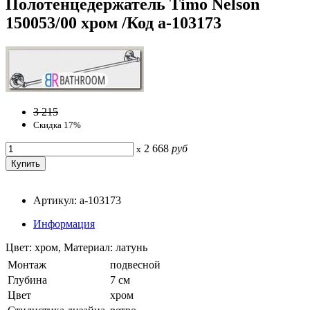
Полотенцедержатель Timo Nelson
150053/00 хром /Код a-103173
3 215
Скидка 17%
2 668
руб
x
Артикул: a-103173
Информация
Цвет: хром, Материал: латунь
Монтаж
подвесной
Глубина
7 см
Цвет
хром