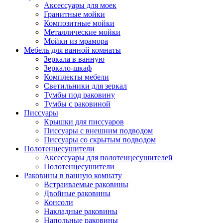
Аксессуары для моек
Гранитные мойки
Композитные мойки
Металлические мойки
Мойки из мрамора
Мебель для ванной комнаты
Зеркала в ванную
Зеркало-шкаф
Комплекты мебели
Светильники для зеркал
Тумбы под раковину
Тумбы с раковиной
Писсуары
Крышки для писсуаров
Писсуары с внешним подводом
Писсуары со скрытым подводом
Полотенцесушители
Аксессуары для полотенцесушителей
Полотенцесушители
Раковины в ванную комнату
Встраиваемые раковины
Двойные раковины
Консоли
Накладные раковины
Напольные раковины