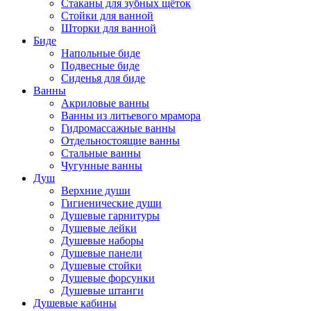
Стаканы для зубных щёток
Стойки для ванной
Шторки для ванной
Биде
Напольные биде
Подвесные биде
Сиденья для биде
Ванны
Акриловые ванны
Ванны из литьевого мрамора
Гидромассажные ванны
Отдельностоящие ванны
Стальные ванны
Чугунные ванны
Душ
Верхние души
Гигиенические души
Душевые гарнитуры
Душевые лейки
Душевые наборы
Душевые панели
Душевые стойки
Душевые форсунки
Душевые штанги
Душевые кабины