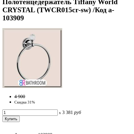
Полотенцедержатель Tiffany World
CRYSTAL (TWCR015cr-sw) /Код a-
103909
4 900
Скидка 31%
3 381
руб
x