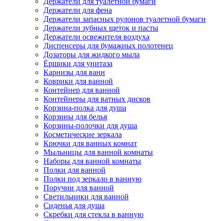
Держатели для туалетной бумаги
Держатели для фена
Держатели запасных рулонов туалетной бумаги
Держатели зубных щеток и пасты
Держатели освежителя воздуха
Диспенсеры для бумажных полотенец
Дозаторы для жидкого мыла
Ёршики для унитаза
Карнизы для ванн
Коврики для ванной
Контейнер для ванной
Контейнеры для ватных дисков
Корзина-полка для душа
Корзины для белья
Корзины-полочки для душа
Косметические зеркала
Крючки для ванных комнат
Мыльницы для ванной комнаты
Наборы для ванной комнаты
Полки для ванной
Полки под зеркало в ванную
Поручни для ванной
Светильники для ванной
Сиденья для душа
Скребки для стекла в ванную