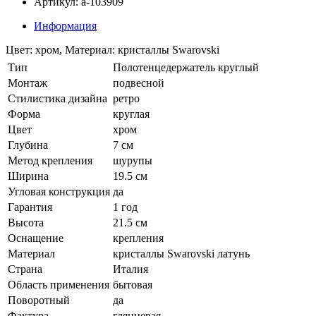
Артикул: a-103909
Информация
Цвет: хром, Материал: кристаллы Swarovski
Тип
Полотенцедержатель круглый
Монтаж
подвесной
Стилистика дизайна
ретро
Форма
круглая
Цвет
хром
Глубина
7 см
Метод крепления
шурупы
Ширина
19.5 см
Угловая конструкция
да
Гарантия
1 год
Высота
21.5 см
Оснащение
крепления
Материал
кристаллы Swarovski латунь
Страна
Италия
Область применения
бытовая
Поворотный
да
Фактура
глянцевая