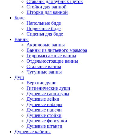
Стаканы для зубных щёток
Стойки для ванной
Шторки для ванной
Биде
Напольные биде
Подвесные биде
Сиденья для биде
Ванны
Акриловые ванны
Ванны из литьевого мрамора
Гидромассажные ванны
Отдельностоящие ванны
Стальные ванны
Чугунные ванны
Душ
Верхние души
Гигиенические души
Душевые гарнитуры
Душевые лейки
Душевые наборы
Душевые панели
Душевые стойки
Душевые форсунки
Душевые штанги
Душевые кабины