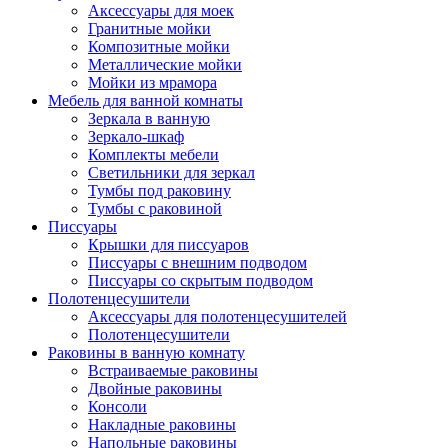
Аксессуары для моек
Гранитные мойки
Композитные мойки
Металлические мойки
Мойки из мрамора
Мебель для ванной комнаты
Зеркала в ванную
Зеркало-шкаф
Комплекты мебели
Светильники для зеркал
Тумбы под раковину
Тумбы с раковиной
Писсуары
Крышки для писсуаров
Писсуары с внешним подводом
Писсуары со скрытым подводом
Полотенцесушители
Аксессуары для полотенцесушителей
Полотенцесушители
Раковины в ванную комнату
Встраиваемые раковины
Двойные раковины
Консоли
Накладные раковины
Напольные раковины