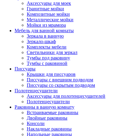
Аксессуары для моек
Гранитные мойки
Композитные мойки
Металлические мойки
Мойки из мрамора
Мебель для ванной комнаты
Зеркала в ванную
Зеркало-шкаф
Комплекты мебели
Светильники для зеркал
Тумбы под раковину
Тумбы с раковиной
Писсуары
Крышки для писсуаров
Писсуары с внешним подводом
Писсуары со скрытым подводом
Полотенцесушители
Аксессуары для полотенцесушителей
Полотенцесушители
Раковины в ванную комнату
Встраиваемые раковины
Двойные раковины
Консоли
Накладные раковины
Напольные раковины