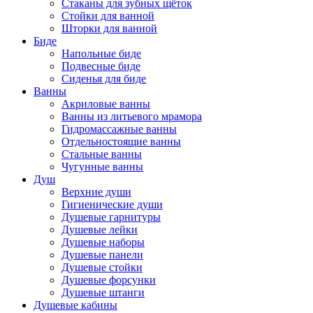
Стаканы для зубных щёток
Стойки для ванной
Шторки для ванной
Биде
Напольные биде
Подвесные биде
Сиденья для биде
Ванны
Акриловые ванны
Ванны из литьевого мрамора
Гидромассажные ванны
Отдельностоящие ванны
Стальные ванны
Чугунные ванны
Душ
Верхние души
Гигиенические души
Душевые гарнитуры
Душевые лейки
Душевые наборы
Душевые панели
Душевые стойки
Душевые форсунки
Душевые штанги
Душевые кабины