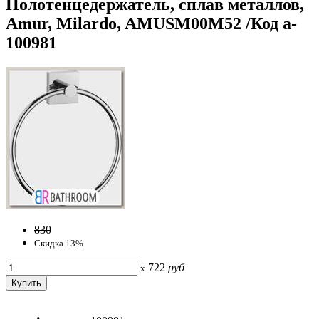
Полотенцедержатель, сплав металлов,
Amur, Milardo, AMUSM00M52 /Код a-
100981
830
Скидка 13%
722
руб
x