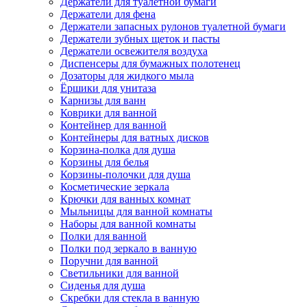
Держатели для туалетной бумаги
Держатели для фена
Держатели запасных рулонов туалетной бумаги
Держатели зубных щеток и пасты
Держатели освежителя воздуха
Диспенсеры для бумажных полотенец
Дозаторы для жидкого мыла
Ёршики для унитаза
Карнизы для ванн
Коврики для ванной
Контейнер для ванной
Контейнеры для ватных дисков
Корзина-полка для душа
Корзины для белья
Корзины-полочки для душа
Косметические зеркала
Крючки для ванных комнат
Мыльницы для ванной комнаты
Наборы для ванной комнаты
Полки для ванной
Полки под зеркало в ванную
Поручни для ванной
Светильники для ванной
Сиденья для душа
Скребки для стекла в ванную