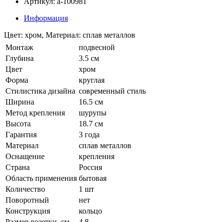
Артикул: a-100981
Информация
Цвет: хром, Материал: сплав металлов
Монтаж
подвесной
Глубина
3.5 см
Цвет
хром
Форма
круглая
Стилистика дизайна
современный стиль
Ширина
16.5 см
Метод крепления
шурупы
Высота
18.7 см
Гарантия
3 года
Материал
сплав металлов
Оснащение
крепления
Страна
Россия
Область применения
бытовая
Количество
1 шт
Поворотный
нет
Конструкция
кольцо
Размер розетки, см
4.8