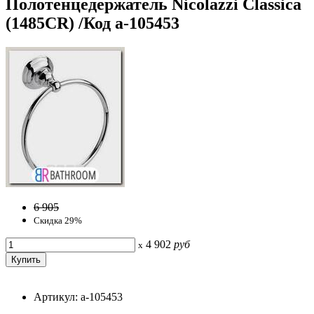
Полотенцедержатель Nicolazzi Classica
(1485CR) /Код a-105453
6 905
Скидка 29%
4 902
руб
x
Артикул: a-105453