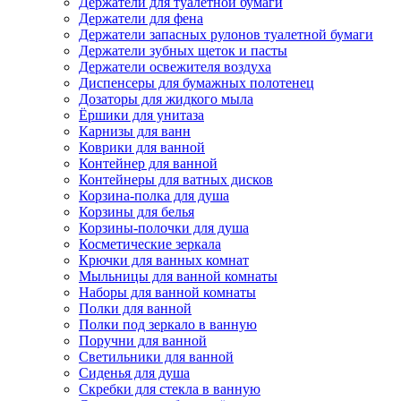
Держатели для туалетной бумаги
Держатели для фена
Держатели запасных рулонов туалетной бумаги
Держатели зубных щеток и пасты
Держатели освежителя воздуха
Диспенсеры для бумажных полотенец
Дозаторы для жидкого мыла
Ёршики для унитаза
Карнизы для ванн
Коврики для ванной
Контейнер для ванной
Контейнеры для ватных дисков
Корзина-полка для душа
Корзины для белья
Корзины-полочки для душа
Косметические зеркала
Крючки для ванных комнат
Мыльницы для ванной комнаты
Наборы для ванной комнаты
Полки для ванной
Полки под зеркало в ванную
Поручни для ванной
Светильники для ванной
Сиденья для душа
Скребки для стекла в ванную