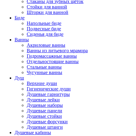
Стаканы для зубных щёток
Стойки для ванной
Шторки для ванной
Биде
Напольные биде
Подвесные биде
Сиденья для биде
Ванны
Акриловые ванны
Ванны из литьевого мрамора
Гидромассажные ванны
Отдельностоящие ванны
Стальные ванны
Чугунные ванны
Душ
Верхние души
Гигиенические души
Душевые гарнитуры
Душевые лейки
Душевые наборы
Душевые панели
Душевые стойки
Душевые форсунки
Душевые штанги
Душевые кабины