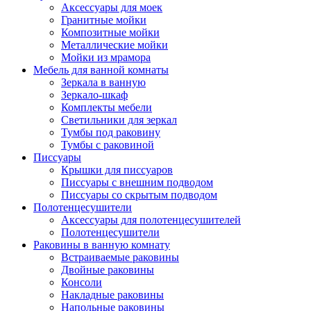
Аксессуары для моек
Гранитные мойки
Композитные мойки
Металлические мойки
Мойки из мрамора
Мебель для ванной комнаты
Зеркала в ванную
Зеркало-шкаф
Комплекты мебели
Светильники для зеркал
Тумбы под раковину
Тумбы с раковиной
Писсуары
Крышки для писсуаров
Писсуары с внешним подводом
Писсуары со скрытым подводом
Полотенцесушители
Аксессуары для полотенцесушителей
Полотенцесушители
Раковины в ванную комнату
Встраиваемые раковины
Двойные раковины
Консоли
Накладные раковины
Напольные раковины