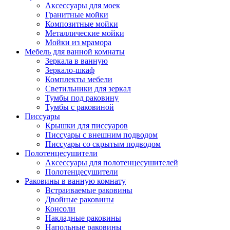
Аксессуары для моек
Гранитные мойки
Композитные мойки
Металлические мойки
Мойки из мрамора
Мебель для ванной комнаты
Зеркала в ванную
Зеркало-шкаф
Комплекты мебели
Светильники для зеркал
Тумбы под раковину
Тумбы с раковиной
Писсуары
Крышки для писсуаров
Писсуары с внешним подводом
Писсуары со скрытым подводом
Полотенцесушители
Аксессуары для полотенцесушителей
Полотенцесушители
Раковины в ванную комнату
Встраиваемые раковины
Двойные раковины
Консоли
Накладные раковины
Напольные раковины