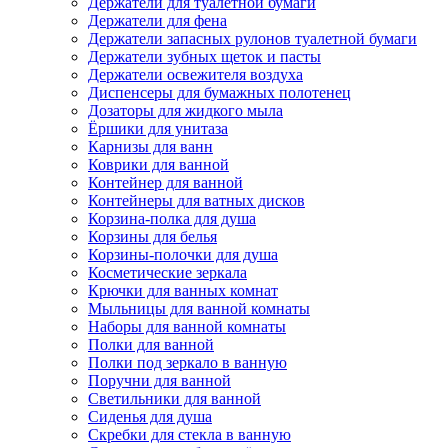
Держатели для туалетной бумаги
Держатели для фена
Держатели запасных рулонов туалетной бумаги
Держатели зубных щеток и пасты
Держатели освежителя воздуха
Диспенсеры для бумажных полотенец
Дозаторы для жидкого мыла
Ёршики для унитаза
Карнизы для ванн
Коврики для ванной
Контейнер для ванной
Контейнеры для ватных дисков
Корзина-полка для душа
Корзины для белья
Корзины-полочки для душа
Косметические зеркала
Крючки для ванных комнат
Мыльницы для ванной комнаты
Наборы для ванной комнаты
Полки для ванной
Полки под зеркало в ванную
Поручни для ванной
Светильники для ванной
Сиденья для душа
Скребки для стекла в ванную