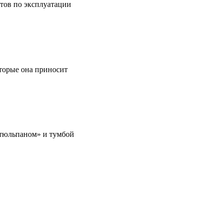
етов по эксплуатации
оторые она приносит
 «тюльпаном» и тумбой