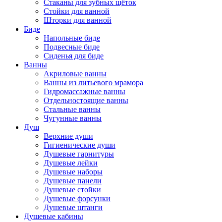
Стаканы для зубных щёток
Стойки для ванной
Шторки для ванной
Биде
Напольные биде
Подвесные биде
Сиденья для биде
Ванны
Акриловые ванны
Ванны из литьевого мрамора
Гидромассажные ванны
Отдельностоящие ванны
Стальные ванны
Чугунные ванны
Душ
Верхние души
Гигиенические души
Душевые гарнитуры
Душевые лейки
Душевые наборы
Душевые панели
Душевые стойки
Душевые форсунки
Душевые штанги
Душевые кабины