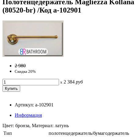
Полотенцедержатель Magliezza Kollana
(80520-br) /Код a-102901
2 980
Скидка 20%
2 384
руб
x
Артикул: a-102901
Информация
Цвет: бронза, Материал: латунь
Тип
полотенцедержатель/бумагодержатель