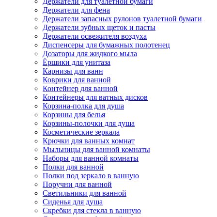
Держатели для туалетной бумаги
Держатели для фена
Держатели запасных рулонов туалетной бумаги
Держатели зубных щеток и пасты
Держатели освежителя воздуха
Диспенсеры для бумажных полотенец
Дозаторы для жидкого мыла
Ёршики для унитаза
Карнизы для ванн
Коврики для ванной
Контейнер для ванной
Контейнеры для ватных дисков
Корзина-полка для душа
Корзины для белья
Корзины-полочки для душа
Косметические зеркала
Крючки для ванных комнат
Мыльницы для ванной комнаты
Наборы для ванной комнаты
Полки для ванной
Полки под зеркало в ванную
Поручни для ванной
Светильники для ванной
Сиденья для душа
Скребки для стекла в ванную