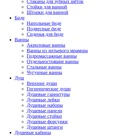
Стаканы для зубных щёток
Стойки для ванной
Шторки для ванной
Биде
Напольные биде
Подвесные биде
Сиденья для биде
Ванны
Акриловые ванны
Ванны из литьевого мрамора
Гидромассажные ванны
Отдельностоящие ванны
Стальные ванны
Чугунные ванны
Душ
Верхние души
Гигиенические души
Душевые гарнитуры
Душевые лейки
Душевые наборы
Душевые панели
Душевые стойки
Душевые форсунки
Душевые штанги
Душевые кабины