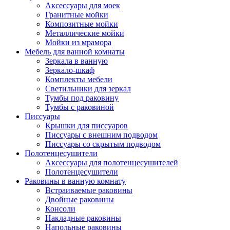
Аксессуары для моек
Гранитные мойки
Композитные мойки
Металлические мойки
Мойки из мрамора
Мебель для ванной комнаты
Зеркала в ванную
Зеркало-шкаф
Комплекты мебели
Светильники для зеркал
Тумбы под раковину
Тумбы с раковиной
Писсуары
Крышки для писсуаров
Писсуары с внешним подводом
Писсуары со скрытым подводом
Полотенцесушители
Аксессуары для полотенцесушителей
Полотенцесушители
Раковины в ванную комнату
Встраиваемые раковины
Двойные раковины
Консоли
Накладные раковины
Напольные раковины