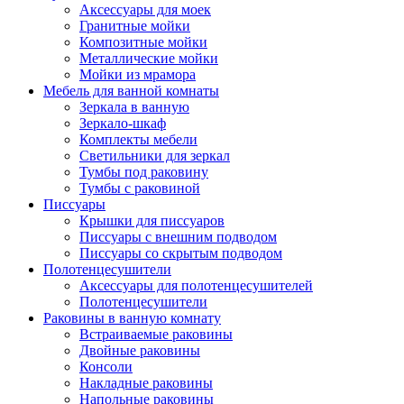
Аксессуары для моек
Гранитные мойки
Композитные мойки
Металлические мойки
Мойки из мрамора
Мебель для ванной комнаты
Зеркала в ванную
Зеркало-шкаф
Комплекты мебели
Светильники для зеркал
Тумбы под раковину
Тумбы с раковиной
Писсуары
Крышки для писсуаров
Писсуары с внешним подводом
Писсуары со скрытым подводом
Полотенцесушители
Аксессуары для полотенцесушителей
Полотенцесушители
Раковины в ванную комнату
Встраиваемые раковины
Двойные раковины
Консоли
Накладные раковины
Напольные раковины