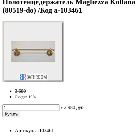
Полотенцедержатель Magliezza Kollana
(80519-do) /Код a-103461
3 680
Скидка 19%
2 980
руб
x
Артикул: a-103461