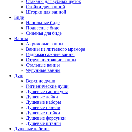
Стаканы для зубных щёток
Стойки для ванной
Шторки для ванной
Биде
Напольные биде
Подвесные биде
Сиденья для биде
Ванны
Акриловые ванны
Ванны из литьевого мрамора
Гидромассажные ванны
Отдельностоящие ванны
Стальные ванны
Чугунные ванны
Душ
Верхние души
Гигиенические души
Душевые гарнитуры
Душевые лейки
Душевые наборы
Душевые панели
Душевые стойки
Душевые форсунки
Душевые штанги
Душевые кабины