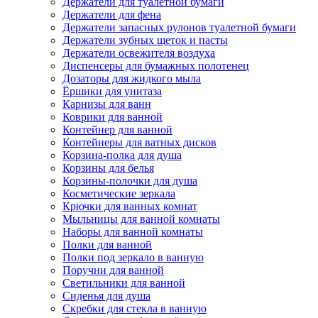
Держатели для туалетной бумаги
Держатели для фена
Держатели запасных рулонов туалетной бумаги
Держатели зубных щеток и пасты
Держатели освежителя воздуха
Диспенсеры для бумажных полотенец
Дозаторы для жидкого мыла
Ёршики для унитаза
Карнизы для ванн
Коврики для ванной
Контейнер для ванной
Контейнеры для ватных дисков
Корзина-полка для душа
Корзины для белья
Корзины-полочки для душа
Косметические зеркала
Крючки для ванных комнат
Мыльницы для ванной комнаты
Наборы для ванной комнаты
Полки для ванной
Полки под зеркало в ванную
Поручни для ванной
Светильники для ванной
Сиденья для душа
Скребки для стекла в ванную