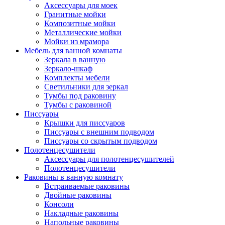
Аксессуары для моек
Гранитные мойки
Композитные мойки
Металлические мойки
Мойки из мрамора
Мебель для ванной комнаты
Зеркала в ванную
Зеркало-шкаф
Комплекты мебели
Светильники для зеркал
Тумбы под раковину
Тумбы с раковиной
Писсуары
Крышки для писсуаров
Писсуары с внешним подводом
Писсуары со скрытым подводом
Полотенцесушители
Аксессуары для полотенцесушителей
Полотенцесушители
Раковины в ванную комнату
Встраиваемые раковины
Двойные раковины
Консоли
Накладные раковины
Напольные раковины