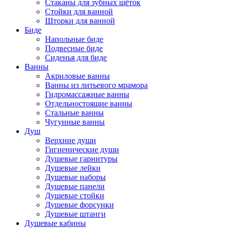
Стаканы для зубных щёток
Стойки для ванной
Шторки для ванной
Биде
Напольные биде
Подвесные биде
Сиденья для биде
Ванны
Акриловые ванны
Ванны из литьевого мрамора
Гидромассажные ванны
Отдельностоящие ванны
Стальные ванны
Чугунные ванны
Душ
Верхние души
Гигиенические души
Душевые гарнитуры
Душевые лейки
Душевые наборы
Душевые панели
Душевые стойки
Душевые форсунки
Душевые штанги
Душевые кабины