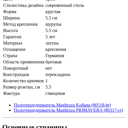
Стилистика дизайна
современный стиль
Форма
круглая
Ширина
5.5 см
Метод крепления
шурупы
Высота
5.5 см
Гарантия
5 лет
Материал
латунь
Оснащение
крепления
Страна
Германия
Область применения
бытовая
Поворотный
нет
Конструкция
перекладина
Количество крючков
1
Размер розетки, см
5.5
Фактура
глянцевая
Полотенцедержатель Magliezza Kollana (80518-br)
Полотенцедержатель Magliezza PRIMAVERA (80317-cr)
Основные
страницы