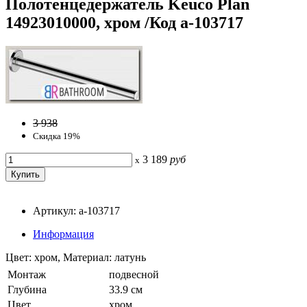
Полотенцедержатель Keuco Plan
14923010000, хром /Код a-103717
3 938
Скидка 19%
3 189
руб
x
Артикул: a-103717
Информация
Цвет: хром, Материал: латунь
Монтаж
подвесной
Глубина
33.9 см
Цвет
хром