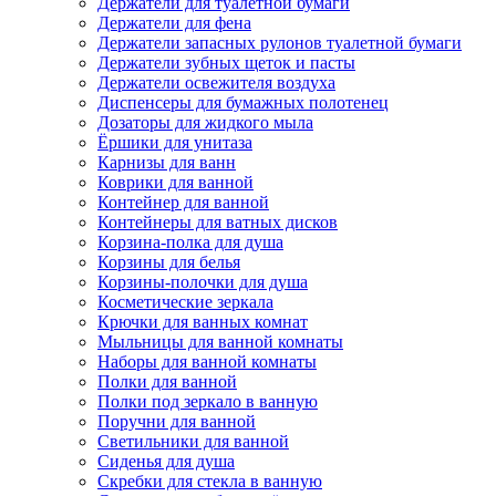
Держатели для туалетной бумаги
Держатели для фена
Держатели запасных рулонов туалетной бумаги
Держатели зубных щеток и пасты
Держатели освежителя воздуха
Диспенсеры для бумажных полотенец
Дозаторы для жидкого мыла
Ёршики для унитаза
Карнизы для ванн
Коврики для ванной
Контейнер для ванной
Контейнеры для ватных дисков
Корзина-полка для душа
Корзины для белья
Корзины-полочки для душа
Косметические зеркала
Крючки для ванных комнат
Мыльницы для ванной комнаты
Наборы для ванной комнаты
Полки для ванной
Полки под зеркало в ванную
Поручни для ванной
Светильники для ванной
Сиденья для душа
Скребки для стекла в ванную