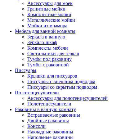
Аксессуары для моек
Гранитные мойки
Композитные мойки
Металлические мойки
Мойки из мрамора
Мебель для ванной комнаты
Зеркала в ванную
Зеркало-шкаф
Комплекты мебели
Светильники для зеркал
Тумбы под раковину
Тумбы с раковиной
Писсуары
Крышки для писсуаров
Писсуары с внешним подводом
Писсуары со скрытым подводом
Полотенцесушители
Аксессуары для полотенцесушителей
Полотенцесушители
Раковины в ванную комнату
Встраиваемые раковины
Двойные раковины
Консоли
Накладные раковины
Напольные раковины