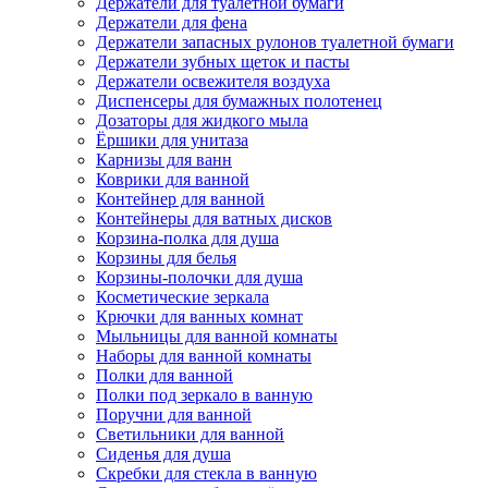
Держатели для туалетной бумаги
Держатели для фена
Держатели запасных рулонов туалетной бумаги
Держатели зубных щеток и пасты
Держатели освежителя воздуха
Диспенсеры для бумажных полотенец
Дозаторы для жидкого мыла
Ёршики для унитаза
Карнизы для ванн
Коврики для ванной
Контейнер для ванной
Контейнеры для ватных дисков
Корзина-полка для душа
Корзины для белья
Корзины-полочки для душа
Косметические зеркала
Крючки для ванных комнат
Мыльницы для ванной комнаты
Наборы для ванной комнаты
Полки для ванной
Полки под зеркало в ванную
Поручни для ванной
Светильники для ванной
Сиденья для душа
Скребки для стекла в ванную