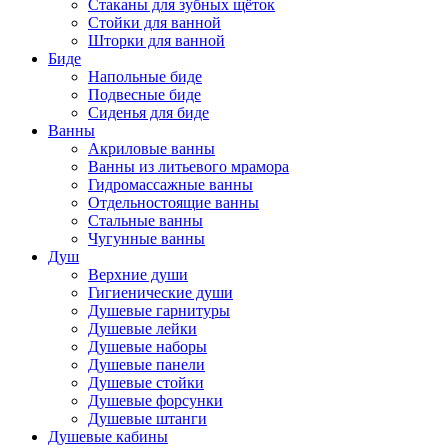
Стаканы для зубных щёток
Стойки для ванной
Шторки для ванной
Биде
Напольные биде
Подвесные биде
Сиденья для биде
Ванны
Акриловые ванны
Ванны из литьевого мрамора
Гидромассажные ванны
Отдельностоящие ванны
Стальные ванны
Чугунные ванны
Душ
Верхние души
Гигиенические души
Душевые гарнитуры
Душевые лейки
Душевые наборы
Душевые панели
Душевые стойки
Душевые форсунки
Душевые штанги
Душевые кабины