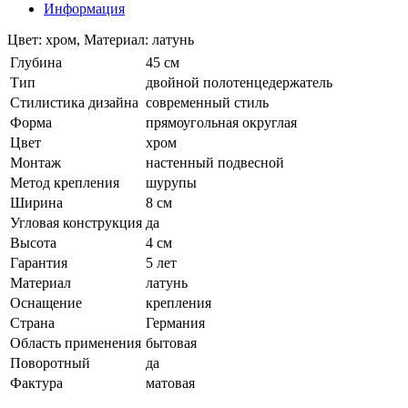
Информация
Цвет: хром, Материал: латунь
Глубина
45 см
Тип
двойной полотенцедержатель
Стилистика дизайна
современный стиль
Форма
прямоугольная округлая
Цвет
хром
Монтаж
настенный подвесной
Метод крепления
шурупы
Ширина
8 см
Угловая конструкция
да
Высота
4 см
Гарантия
5 лет
Материал
латунь
Оснащение
крепления
Страна
Германия
Область применения
бытовая
Поворотный
да
Фактура
матовая