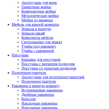
Аксессуары для моек
Гранитные мойки
Композитные мойки
Металлические мойки
Мойки из мрамора
Мебель для ванной комнаты
Зеркала в ванную
Зеркало-шкаф
Комплекты мебели
Светильники для зеркал
Тумбы под раковину
Тумбы с раковиной
Писсуары
Крышки для писсуаров
Писсуары с внешним подводом
Писсуары со скрытым подводом
Полотенцесушители
Аксессуары для полотенцесушителей
Полотенцесушители
Раковины в ванную комнату
Встраиваемые раковины
Двойные раковины
Консоли
Накладные раковины
Напольные раковины