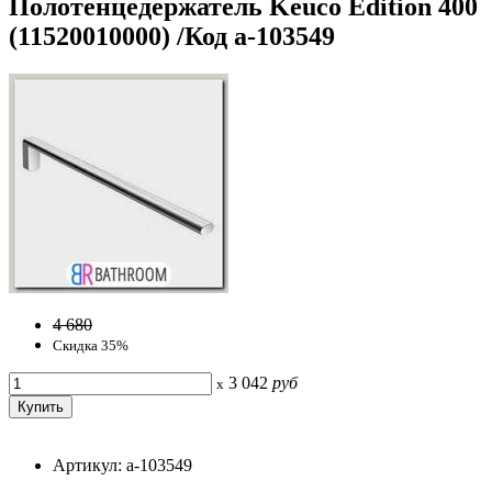
Полотенцедержатель Keuco Edition 400
(11520010000) /Код a-103549
4 680
Скидка 35%
3 042
руб
x
Артикул: a-103549