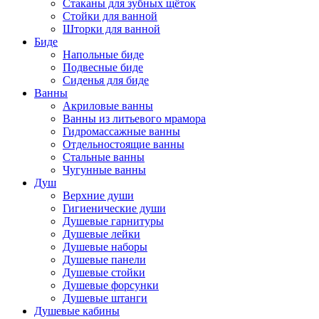
Стаканы для зубных щёток
Стойки для ванной
Шторки для ванной
Биде
Напольные биде
Подвесные биде
Сиденья для биде
Ванны
Акриловые ванны
Ванны из литьевого мрамора
Гидромассажные ванны
Отдельностоящие ванны
Стальные ванны
Чугунные ванны
Душ
Верхние души
Гигиенические души
Душевые гарнитуры
Душевые лейки
Душевые наборы
Душевые панели
Душевые стойки
Душевые форсунки
Душевые штанги
Душевые кабины