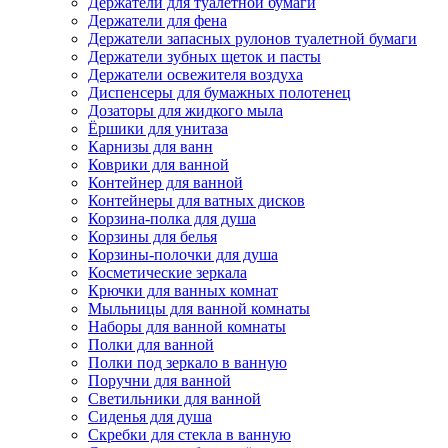
Держатели для туалетной бумаги
Держатели для фена
Держатели запасных рулонов туалетной бумаги
Держатели зубных щеток и пасты
Держатели освежителя воздуха
Диспенсеры для бумажных полотенец
Дозаторы для жидкого мыла
Ёршики для унитаза
Карнизы для ванн
Коврики для ванной
Контейнер для ванной
Контейнеры для ватных дисков
Корзина-полка для душа
Корзины для белья
Корзины-полочки для душа
Косметические зеркала
Крючки для ванных комнат
Мыльницы для ванной комнаты
Наборы для ванной комнаты
Полки для ванной
Полки под зеркало в ванную
Поручни для ванной
Светильники для ванной
Сиденья для душа
Скребки для стекла в ванную