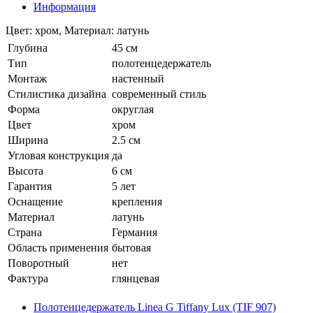
Информация
Цвет: хром, Материал: латунь
Глубина
45 см
Тип
полотенцедержатель
Монтаж
настенный
Стилистика дизайна
современный стиль
Форма
округлая
Цвет
хром
Ширина
2.5 см
Угловая конструкция
да
Высота
6 см
Гарантия
5 лет
Оснащение
крепления
Материал
латунь
Страна
Германия
Область применения
бытовая
Поворотный
нет
Фактура
глянцевая
Полотенцедержатель Linea G Tiffany Lux (TIF 907)