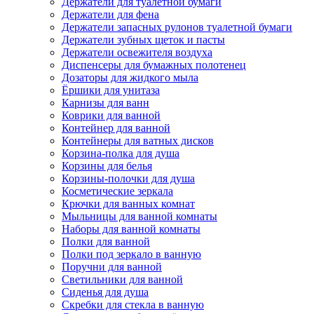
Держатели для туалетной бумаги
Держатели для фена
Держатели запасных рулонов туалетной бумаги
Держатели зубных щеток и пасты
Держатели освежителя воздуха
Диспенсеры для бумажных полотенец
Дозаторы для жидкого мыла
Ёршики для унитаза
Карнизы для ванн
Коврики для ванной
Контейнер для ванной
Контейнеры для ватных дисков
Корзина-полка для душа
Корзины для белья
Корзины-полочки для душа
Косметические зеркала
Крючки для ванных комнат
Мыльницы для ванной комнаты
Наборы для ванной комнаты
Полки для ванной
Полки под зеркало в ванную
Поручни для ванной
Светильники для ванной
Сиденья для душа
Скребки для стекла в ванную