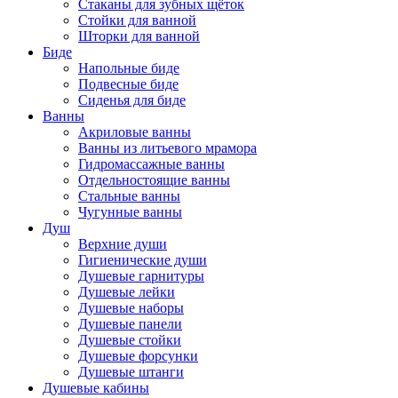
Стаканы для зубных щёток
Стойки для ванной
Шторки для ванной
Биде
Напольные биде
Подвесные биде
Сиденья для биде
Ванны
Акриловые ванны
Ванны из литьевого мрамора
Гидромассажные ванны
Отдельностоящие ванны
Стальные ванны
Чугунные ванны
Душ
Верхние души
Гигиенические души
Душевые гарнитуры
Душевые лейки
Душевые наборы
Душевые панели
Душевые стойки
Душевые форсунки
Душевые штанги
Душевые кабины