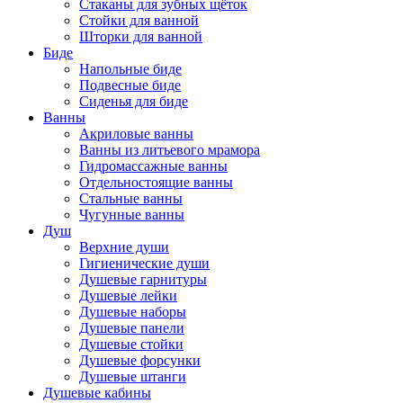
Стаканы для зубных щёток
Стойки для ванной
Шторки для ванной
Биде
Напольные биде
Подвесные биде
Сиденья для биде
Ванны
Акриловые ванны
Ванны из литьевого мрамора
Гидромассажные ванны
Отдельностоящие ванны
Стальные ванны
Чугунные ванны
Душ
Верхние души
Гигиенические души
Душевые гарнитуры
Душевые лейки
Душевые наборы
Душевые панели
Душевые стойки
Душевые форсунки
Душевые штанги
Душевые кабины