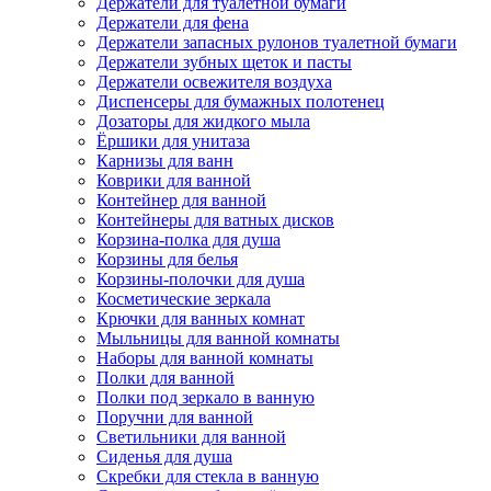
Держатели для туалетной бумаги
Держатели для фена
Держатели запасных рулонов туалетной бумаги
Держатели зубных щеток и пасты
Держатели освежителя воздуха
Диспенсеры для бумажных полотенец
Дозаторы для жидкого мыла
Ёршики для унитаза
Карнизы для ванн
Коврики для ванной
Контейнер для ванной
Контейнеры для ватных дисков
Корзина-полка для душа
Корзины для белья
Корзины-полочки для душа
Косметические зеркала
Крючки для ванных комнат
Мыльницы для ванной комнаты
Наборы для ванной комнаты
Полки для ванной
Полки под зеркало в ванную
Поручни для ванной
Светильники для ванной
Сиденья для душа
Скребки для стекла в ванную