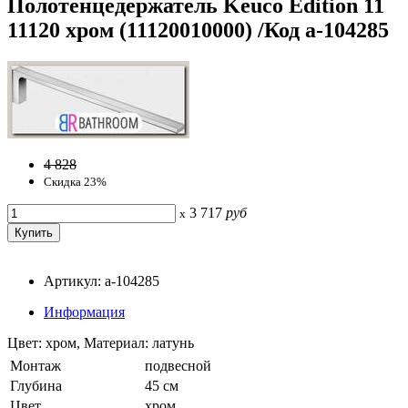
Полотенцедержатель Keuco Edition 11
11120 хром (11120010000) /Код a-104285
4 828
Скидка 23%
3 717
руб
x
Артикул: a-104285
Информация
Цвет: хром, Материал: латунь
Монтаж
подвесной
Глубина
45 см
Цвет
хром