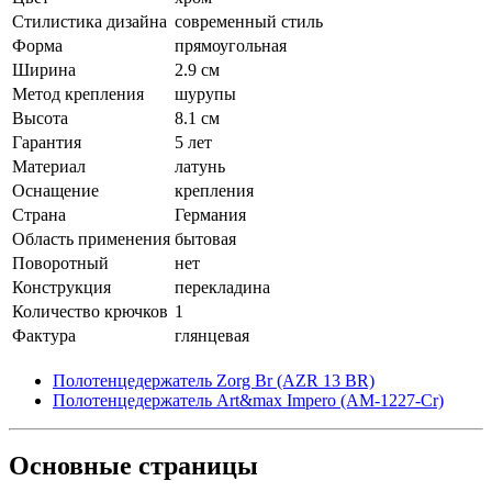
Стилистика дизайна
современный стиль
Форма
прямоугольная
Ширина
2.9 см
Метод крепления
шурупы
Высота
8.1 см
Гарантия
5 лет
Материал
латунь
Оснащение
крепления
Страна
Германия
Область применения
бытовая
Поворотный
нет
Конструкция
перекладина
Количество крючков
1
Фактура
глянцевая
Полотенцедержатель Zorg Br (AZR 13 BR)
Полотенцедержатель Art&max Impero (AM-1227-Cr)
Основные
страницы