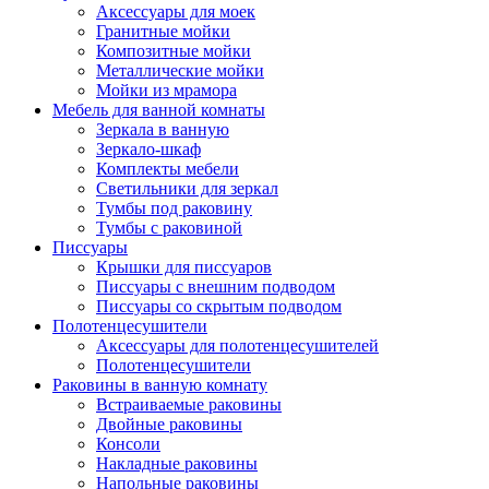
Аксессуары для моек
Гранитные мойки
Композитные мойки
Металлические мойки
Мойки из мрамора
Мебель для ванной комнаты
Зеркала в ванную
Зеркало-шкаф
Комплекты мебели
Светильники для зеркал
Тумбы под раковину
Тумбы с раковиной
Писсуары
Крышки для писсуаров
Писсуары с внешним подводом
Писсуары со скрытым подводом
Полотенцесушители
Аксессуары для полотенцесушителей
Полотенцесушители
Раковины в ванную комнату
Встраиваемые раковины
Двойные раковины
Консоли
Накладные раковины
Напольные раковины