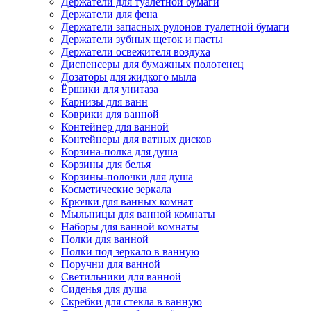
Держатели для туалетной бумаги
Держатели для фена
Держатели запасных рулонов туалетной бумаги
Держатели зубных щеток и пасты
Держатели освежителя воздуха
Диспенсеры для бумажных полотенец
Дозаторы для жидкого мыла
Ёршики для унитаза
Карнизы для ванн
Коврики для ванной
Контейнер для ванной
Контейнеры для ватных дисков
Корзина-полка для душа
Корзины для белья
Корзины-полочки для душа
Косметические зеркала
Крючки для ванных комнат
Мыльницы для ванной комнаты
Наборы для ванной комнаты
Полки для ванной
Полки под зеркало в ванную
Поручни для ванной
Светильники для ванной
Сиденья для душа
Скребки для стекла в ванную