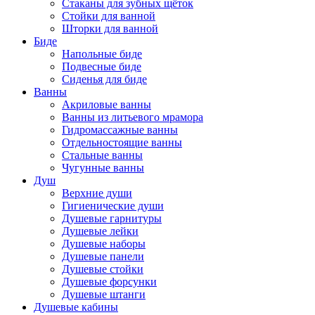
Стаканы для зубных щёток
Стойки для ванной
Шторки для ванной
Биде
Напольные биде
Подвесные биде
Сиденья для биде
Ванны
Акриловые ванны
Ванны из литьевого мрамора
Гидромассажные ванны
Отдельностоящие ванны
Стальные ванны
Чугунные ванны
Душ
Верхние души
Гигиенические души
Душевые гарнитуры
Душевые лейки
Душевые наборы
Душевые панели
Душевые стойки
Душевые форсунки
Душевые штанги
Душевые кабины