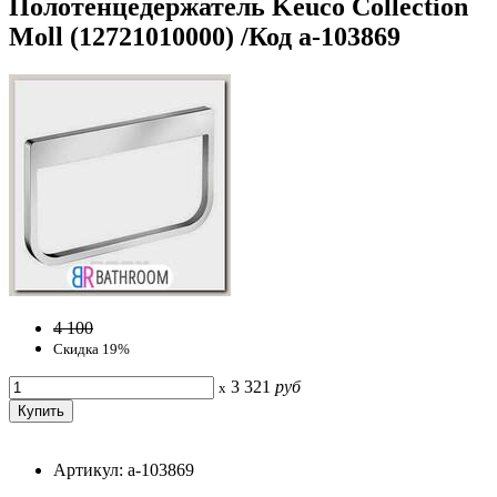
Полотенцедержатель Keuco Collection
Moll (12721010000) /Код a-103869
4 100
Скидка 19%
3 321
руб
x
Артикул: a-103869