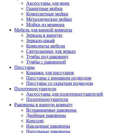
Аксессуары для моек
Гранитные мойки
Композитные мойки
Металлические мойки
Мойки из мрамора
Мебель для ванной комнаты
Зеркала в ванную
Зеркало-шкаф
Комплекты мебели
Светильники для зеркал
Тумбы под раковину
Тумбы с раковиной
Писсуары
Крышки для писсуаров
Писсуары с внешним подводом
Писсуары со скрытым подводом
Полотенцесушители
Аксессуары для полотенцесушителей
Полотенцесушители
Раковины в ванную комнату
Встраиваемые раковины
Двойные раковины
Консоли
Накладные раковины
Напольные раковины