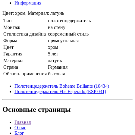
Информация
Цвет: хром, Материал: латунь
Тип
полотенцедержатель
Монтаж
на стену
Стилистика дизайна
современный стиль
Форма
прямоугольная
Цвет
хром
Гарантия
5 лет
Материал
латунь
Страна
Германия
Область применения
бытовая
Полотенцедержатель Boheme Brillante (10434)
Полотенцедержатель Fbs Esperado (ESP 031)
Основные
страницы
Главная
О нас
Блог