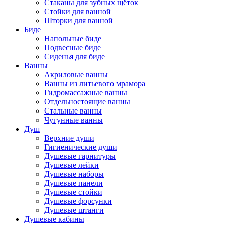
Стаканы для зубных щёток
Стойки для ванной
Шторки для ванной
Биде
Напольные биде
Подвесные биде
Сиденья для биде
Ванны
Акриловые ванны
Ванны из литьевого мрамора
Гидромассажные ванны
Отдельностоящие ванны
Стальные ванны
Чугунные ванны
Душ
Верхние души
Гигиенические души
Душевые гарнитуры
Душевые лейки
Душевые наборы
Душевые панели
Душевые стойки
Душевые форсунки
Душевые штанги
Душевые кабины