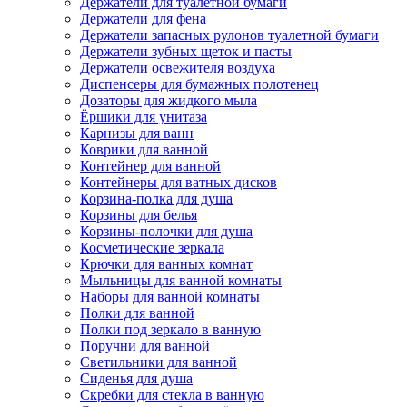
Держатели для туалетной бумаги
Держатели для фена
Держатели запасных рулонов туалетной бумаги
Держатели зубных щеток и пасты
Держатели освежителя воздуха
Диспенсеры для бумажных полотенец
Дозаторы для жидкого мыла
Ёршики для унитаза
Карнизы для ванн
Коврики для ванной
Контейнер для ванной
Контейнеры для ватных дисков
Корзина-полка для душа
Корзины для белья
Корзины-полочки для душа
Косметические зеркала
Крючки для ванных комнат
Мыльницы для ванной комнаты
Наборы для ванной комнаты
Полки для ванной
Полки под зеркало в ванную
Поручни для ванной
Светильники для ванной
Сиденья для душа
Скребки для стекла в ванную