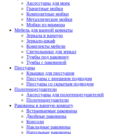
Аксессуары для моек
Гранитные мойки
Композитные мойки
Металлические мойки
Мойки из мрамора
Мебель для ванной комнаты
Зеркала в ванную
Зеркало-шкаф
Комплекты мебели
Светильники для зеркал
Тумбы под раковину
Тумбы с раковиной
Писсуары
Крышки для писсуаров
Писсуары с внешним подводом
Писсуары со скрытым подводом
Полотенцесушители
Аксессуары для полотенцесушителей
Полотенцесушители
Раковины в ванную комнату
Встраиваемые раковины
Двойные раковины
Консоли
Накладные раковины
Напольные раковины