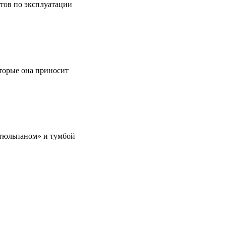
етов по эксплуатации
оторые она приносит
 «тюльпаном» и тумбой