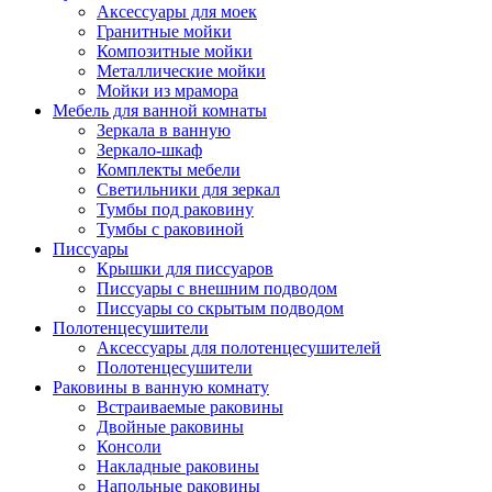
Аксессуары для моек
Гранитные мойки
Композитные мойки
Металлические мойки
Мойки из мрамора
Мебель для ванной комнаты
Зеркала в ванную
Зеркало-шкаф
Комплекты мебели
Светильники для зеркал
Тумбы под раковину
Тумбы с раковиной
Писсуары
Крышки для писсуаров
Писсуары с внешним подводом
Писсуары со скрытым подводом
Полотенцесушители
Аксессуары для полотенцесушителей
Полотенцесушители
Раковины в ванную комнату
Встраиваемые раковины
Двойные раковины
Консоли
Накладные раковины
Напольные раковины