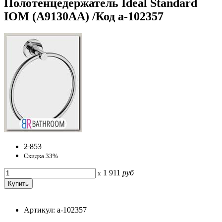
Полотенцедержатель Ideal Standard
IOM (A9130AA) /Код a-102357
2 853
Скидка 33%
1 911
руб
x
Артикул: a-102357