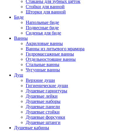
Стаканы для зубных щёток
Стойки для ванной
Шторки для ванной
Биде
Напольные биде
Подвесные биде
Сиденья для биде
Ванны
Акриловые ванны
Ванны из литьевого мрамора
Гидромассажные ванны
Отдельностоящие ванны
Стальные ванны
Чугунные ванны
Душ
Верхние души
Гигиенические души
Душевые гарнитуры
Душевые лейки
Душевые наборы
Душевые панели
Душевые стойки
Душевые форсунки
Душевые штанги
Душевые кабины