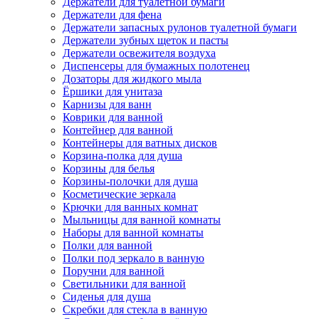
Держатели для туалетной бумаги
Держатели для фена
Держатели запасных рулонов туалетной бумаги
Держатели зубных щеток и пасты
Держатели освежителя воздуха
Диспенсеры для бумажных полотенец
Дозаторы для жидкого мыла
Ёршики для унитаза
Карнизы для ванн
Коврики для ванной
Контейнер для ванной
Контейнеры для ватных дисков
Корзина-полка для душа
Корзины для белья
Корзины-полочки для душа
Косметические зеркала
Крючки для ванных комнат
Мыльницы для ванной комнаты
Наборы для ванной комнаты
Полки для ванной
Полки под зеркало в ванную
Поручни для ванной
Светильники для ванной
Сиденья для душа
Скребки для стекла в ванную