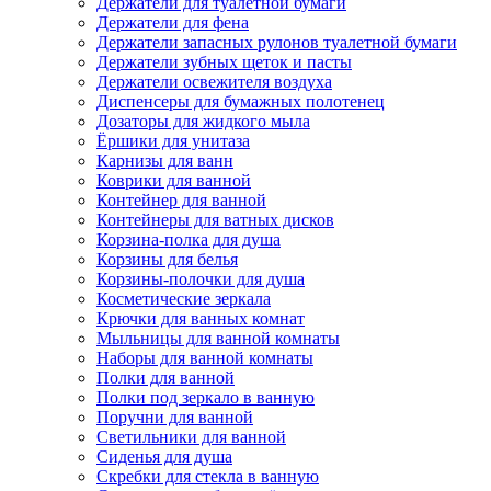
Держатели для туалетной бумаги
Держатели для фена
Держатели запасных рулонов туалетной бумаги
Держатели зубных щеток и пасты
Держатели освежителя воздуха
Диспенсеры для бумажных полотенец
Дозаторы для жидкого мыла
Ёршики для унитаза
Карнизы для ванн
Коврики для ванной
Контейнер для ванной
Контейнеры для ватных дисков
Корзина-полка для душа
Корзины для белья
Корзины-полочки для душа
Косметические зеркала
Крючки для ванных комнат
Мыльницы для ванной комнаты
Наборы для ванной комнаты
Полки для ванной
Полки под зеркало в ванную
Поручни для ванной
Светильники для ванной
Сиденья для душа
Скребки для стекла в ванную