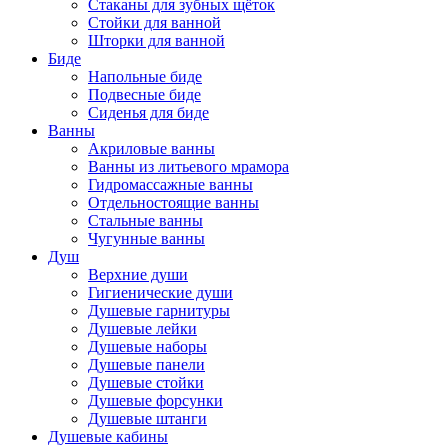
Стаканы для зубных щёток
Стойки для ванной
Шторки для ванной
Биде
Напольные биде
Подвесные биде
Сиденья для биде
Ванны
Акриловые ванны
Ванны из литьевого мрамора
Гидромассажные ванны
Отдельностоящие ванны
Стальные ванны
Чугунные ванны
Душ
Верхние души
Гигиенические души
Душевые гарнитуры
Душевые лейки
Душевые наборы
Душевые панели
Душевые стойки
Душевые форсунки
Душевые штанги
Душевые кабины