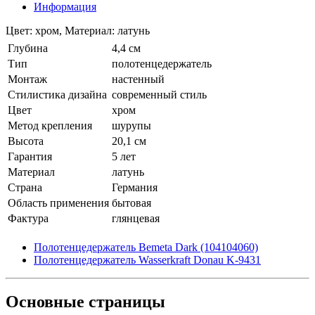
Информация
Цвет: хром, Материал: латунь
Глубина
4,4 см
Тип
полотенцедержатель
Монтаж
настенный
Стилистика дизайна
современный стиль
Цвет
хром
Метод крепления
шурупы
Высота
20,1 см
Гарантия
5 лет
Материал
латунь
Страна
Германия
Область применения
бытовая
Фактура
глянцевая
Полотенцедержатель Bemeta Dark (104104060)
Полотенцедержатель Wasserkraft Donau K-9431
Основные
страницы