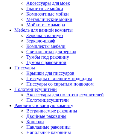
Аксессуары для моек
Гранитные мойки
Композитные мойки
Металлические мойки
Мойки из мрамора
Мебель для ванной комнаты
Зеркала в ванную
Зеркало-шкаф
Комплекты мебели
Светильники для зеркал
Тумбы под раковину
Тумбы с раковиной
Писсуары
Крышки для писсуаров
Писсуары с внешним подводом
Писсуары со скрытым подводом
Полотенцесушители
Аксессуары для полотенцесушителей
Полотенцесушители
Раковины в ванную комнату
Встраиваемые раковины
Двойные раковины
Консоли
Накладные раковины
Напольные раковины