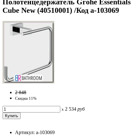
Полотенцедержатель Grohe Essentials
Cube New (40510001) /Код a-103069
2 848
Скидка 11%
2 534
руб
x
Артикул: a-103069