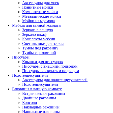
Аксессуары для моек
Гранитные мойки
Композитные мойки
Металлические мойки
Мойки из мрамора
Мебель для ванной комнаты
Зеркала в ванную
Зеркало-шкаф
Комплекты мебели
Светильники для зеркал
Тумбы под раковину
Тумбы с раковиной
Писсуары
Крышки для писсуаров
Писсуары с внешним подводом
Писсуары со скрытым подводом
Полотенцесушители
Аксессуары для полотенцесушителей
Полотенцесушители
Раковины в ванную комнату
Встраиваемые раковины
Двойные раковины
Консоли
Накладные раковины
Напольные раковины