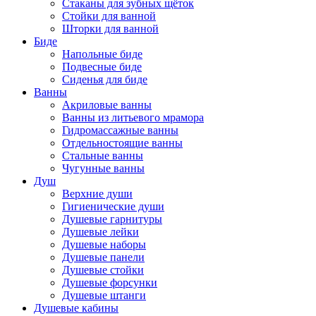
Стаканы для зубных щёток
Стойки для ванной
Шторки для ванной
Биде
Напольные биде
Подвесные биде
Сиденья для биде
Ванны
Акриловые ванны
Ванны из литьевого мрамора
Гидромассажные ванны
Отдельностоящие ванны
Стальные ванны
Чугунные ванны
Душ
Верхние души
Гигиенические души
Душевые гарнитуры
Душевые лейки
Душевые наборы
Душевые панели
Душевые стойки
Душевые форсунки
Душевые штанги
Душевые кабины