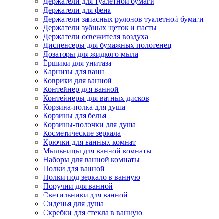
Держатели для туалетной бумаги
Держатели для фена
Держатели запасных рулонов туалетной бумаги
Держатели зубных щеток и пасты
Держатели освежителя воздуха
Диспенсеры для бумажных полотенец
Дозаторы для жидкого мыла
Ёршики для унитаза
Карнизы для ванн
Коврики для ванной
Контейнер для ванной
Контейнеры для ватных дисков
Корзина-полка для душа
Корзины для белья
Корзины-полочки для душа
Косметические зеркала
Крючки для ванных комнат
Мыльницы для ванной комнаты
Наборы для ванной комнаты
Полки для ванной
Полки под зеркало в ванную
Поручни для ванной
Светильники для ванной
Сиденья для душа
Скребки для стекла в ванную