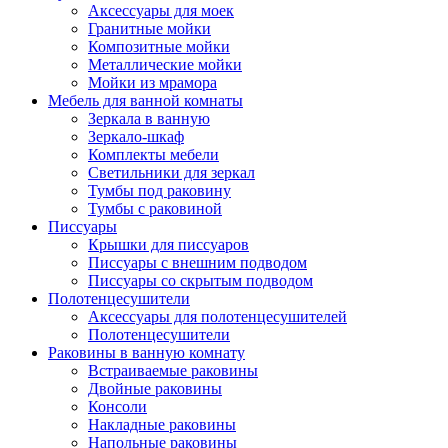
Аксессуары для моек
Гранитные мойки
Композитные мойки
Металлические мойки
Мойки из мрамора
Мебель для ванной комнаты
Зеркала в ванную
Зеркало-шкаф
Комплекты мебели
Светильники для зеркал
Тумбы под раковину
Тумбы с раковиной
Писсуары
Крышки для писсуаров
Писсуары с внешним подводом
Писсуары со скрытым подводом
Полотенцесушители
Аксессуары для полотенцесушителей
Полотенцесушители
Раковины в ванную комнату
Встраиваемые раковины
Двойные раковины
Консоли
Накладные раковины
Напольные раковины