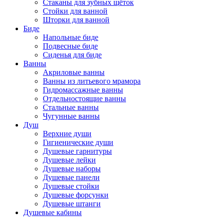
Стаканы для зубных щёток
Стойки для ванной
Шторки для ванной
Биде
Напольные биде
Подвесные биде
Сиденья для биде
Ванны
Акриловые ванны
Ванны из литьевого мрамора
Гидромассажные ванны
Отдельностоящие ванны
Стальные ванны
Чугунные ванны
Душ
Верхние души
Гигиенические души
Душевые гарнитуры
Душевые лейки
Душевые наборы
Душевые панели
Душевые стойки
Душевые форсунки
Душевые штанги
Душевые кабины