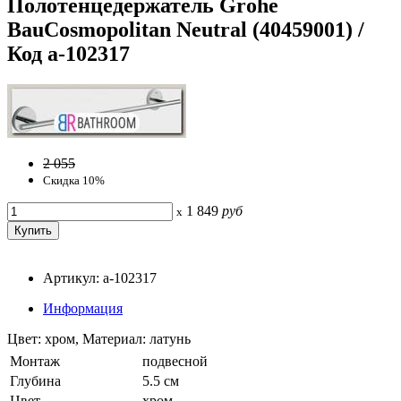
Полотенцедержатель Grohe
BauCosmopolitan Neutral (40459001) /
Код a-102317
2 055
Скидка 10%
1 849
руб
x
Артикул: a-102317
Информация
Цвет: хром, Материал: латунь
Монтаж
подвесной
Глубина
5.5 см
Цвет
хром