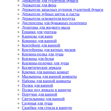
Держатели для туалетной бумаги
Держатели для фена
Держатели запасных рулонов туалетной бумаги
Держатели зубных щеток и пасты
Держатели освежителя воздуха
Диспенсеры для бумажных полотенец
Дозаторы для жидкого мыла
Ёршики для унитаза
Карнизы для ванн
Коврики для ванной
Контейнер для ванной
Контейнеры для ватных дисков
Корзина-полка для душа
Корзины для белья
Корзины-полочки для душа
Косметические зеркала
Крючки для ванных комнат
Мыльницы для ванной комнаты
Наборы для ванной комнаты
Полки для ванной
Полки под зеркало в ванную
Поручни для ванной
Светильники для ванной
Сиденья для душа
Скребки для стекла в ванную