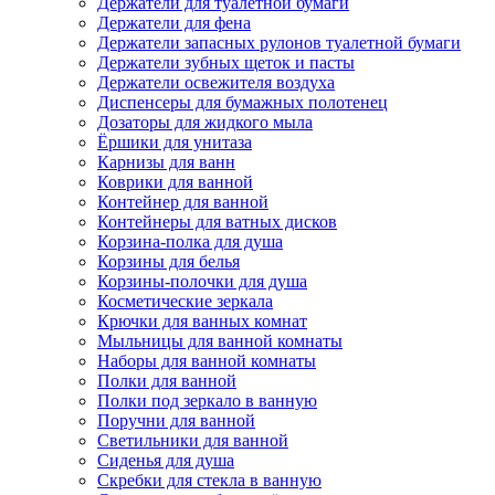
Держатели для туалетной бумаги
Держатели для фена
Держатели запасных рулонов туалетной бумаги
Держатели зубных щеток и пасты
Держатели освежителя воздуха
Диспенсеры для бумажных полотенец
Дозаторы для жидкого мыла
Ёршики для унитаза
Карнизы для ванн
Коврики для ванной
Контейнер для ванной
Контейнеры для ватных дисков
Корзина-полка для душа
Корзины для белья
Корзины-полочки для душа
Косметические зеркала
Крючки для ванных комнат
Мыльницы для ванной комнаты
Наборы для ванной комнаты
Полки для ванной
Полки под зеркало в ванную
Поручни для ванной
Светильники для ванной
Сиденья для душа
Скребки для стекла в ванную