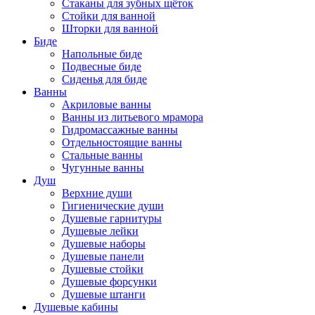
Стаканы для зубных щёток
Стойки для ванной
Шторки для ванной
Биде
Напольные биде
Подвесные биде
Сиденья для биде
Ванны
Акриловые ванны
Ванны из литьевого мрамора
Гидромассажные ванны
Отдельностоящие ванны
Стальные ванны
Чугунные ванны
Душ
Верхние души
Гигиенические души
Душевые гарнитуры
Душевые лейки
Душевые наборы
Душевые панели
Душевые стойки
Душевые форсунки
Душевые штанги
Душевые кабины