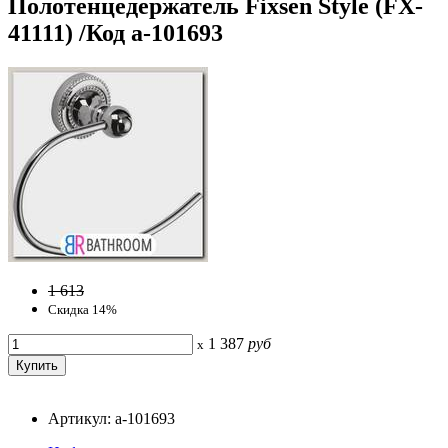
Полотенцедержатель Fixsen Style (FX-
41111) /Код a-101693
1 613
Скидка 14%
1 387
руб
x
Артикул: a-101693