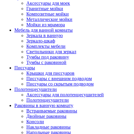
Аксессуары для моек
Гранитные мойки
Композитные мойки
Металлические мойки
Мойки из мрамора
Мебель для ванной комнаты
Зеркала в ванную
Зеркало-шкаф
Комплекты мебели
Светильники для зеркал
Тумбы под раковину
Тумбы с раковиной
Писсуары
Крышки для писсуаров
Писсуары с внешним подводом
Писсуары со скрытым подводом
Полотенцесушители
Аксессуары для полотенцесушителей
Полотенцесушители
Раковины в ванную комнату
Встраиваемые раковины
Двойные раковины
Консоли
Накладные раковины
Напольные раковины