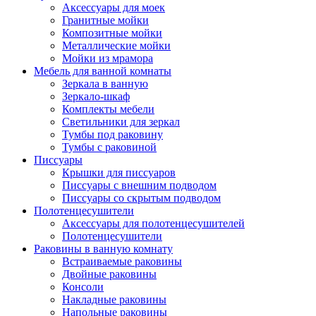
Аксессуары для моек
Гранитные мойки
Композитные мойки
Металлические мойки
Мойки из мрамора
Мебель для ванной комнаты
Зеркала в ванную
Зеркало-шкаф
Комплекты мебели
Светильники для зеркал
Тумбы под раковину
Тумбы с раковиной
Писсуары
Крышки для писсуаров
Писсуары с внешним подводом
Писсуары со скрытым подводом
Полотенцесушители
Аксессуары для полотенцесушителей
Полотенцесушители
Раковины в ванную комнату
Встраиваемые раковины
Двойные раковины
Консоли
Накладные раковины
Напольные раковины