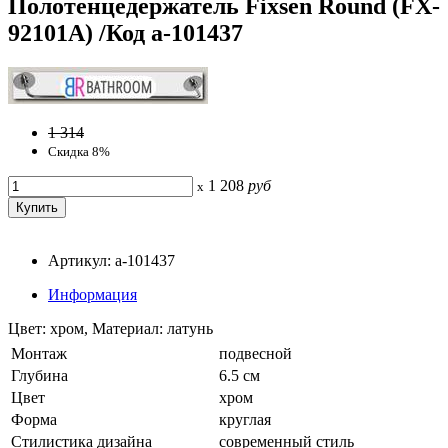
Полотенцедержатель Fixsen Round (FX-
92101A) /Код a-101437
1 314
Скидка 8%
1 208
руб
x
Артикул: a-101437
Информация
Цвет: хром, Материал: латунь
Монтаж
подвесной
Глубина
6.5 см
Цвет
хром
Форма
круглая
Стилистика дизайна
современный стиль