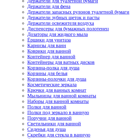
Держатели для туалетной бумаги
Держатели для фена
Держатели запасных рулонов туалетной бумаги
Держатели зубных щеток и пасты
Держатели освежителя воздуха
Диспенсеры для бумажных полотенец
Дозаторы для жидкого мыла
Ёршики для унитаза
Карнизы для ванн
Коврики для ванной
Контейнер для ванной
Контейнеры для ватных дисков
Корзина-полка для душа
Корзины для белья
Корзины-полочки для душа
Косметические зеркала
Крючки для ванных комнат
Мыльницы для ванной комнаты
Наборы для ванной комнаты
Полки для ванной
Полки под зеркало в ванную
Поручни для ванной
Светильники для ванной
Сиденья для душа
Скребки для стекла в ванную