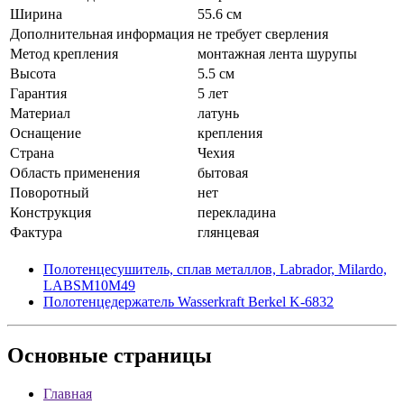
Ширина
55.6 см
Дополнительная информация
не требует сверления
Метод крепления
монтажная лента шурупы
Высота
5.5 см
Гарантия
5 лет
Материал
латунь
Оснащение
крепления
Страна
Чехия
Область применения
бытовая
Поворотный
нет
Конструкция
перекладина
Фактура
глянцевая
Полотенцесушитель, сплав металлов, Labrador, Milardo,
LABSM10M49
Полотенцедержатель Wasserkraft Berkel K-6832
Основные
страницы
Главная