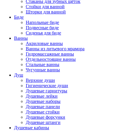
Стаканы для зубных щёток
Стойки для ванной
Шторки для ванной
Биде
Напольные биде
Подвесные биде
Сиденья для биде
Ванны
Акриловые ванны
Ванны из литьевого мрамора
Гидромассажные ванны
Отдельностоящие ванны
Стальные ванны
Чугунные ванны
Душ
Верхние души
Гигиенические души
Душевые гарнитуры
Душевые лейки
Душевые наборы
Душевые панели
Душевые стойки
Душевые форсунки
Душевые штанги
Душевые кабины