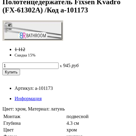
Полотенцедержатель Fixsen Kvadro
(FX-61302A) /Код a-101173
1 112
Скидка 15%
945
руб
x
Артикул: a-101173
Информация
Цвет: хром, Материал: латунь
Монтаж
подвесной
Глубина
4.3 см
Цвет
хром