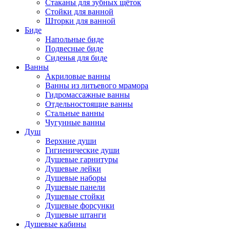
Стаканы для зубных щёток
Стойки для ванной
Шторки для ванной
Биде
Напольные биде
Подвесные биде
Сиденья для биде
Ванны
Акриловые ванны
Ванны из литьевого мрамора
Гидромассажные ванны
Отдельностоящие ванны
Стальные ванны
Чугунные ванны
Душ
Верхние души
Гигиенические души
Душевые гарнитуры
Душевые лейки
Душевые наборы
Душевые панели
Душевые стойки
Душевые форсунки
Душевые штанги
Душевые кабины