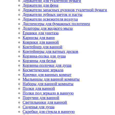
Держатели для туалетной бумаги
Держатели для фена
Держатели запасных рулонов туалетной бумаги
Держатели зубных щеток и пасты
Держатели освежителя воздуха
Диспенсеры для бумажных полотенец
Дозаторы для жидкого мыла
Ёршики для унитаза
Карнизы для ванн
Коврики для ванной
Контейнер для ванной
Контейнеры для ватных дисков
Корзина-полка для душа
Корзины для белья
Корзины-полочки для душа
Косметические зеркала
Крючки для ванных комнат
Мыльницы для ванной комнаты
Наборы для ванной комнаты
Полки для ванной
Полки под зеркало в ванную
Поручни для ванной
Светильники для ванной
Сиденья для душа
Скребки для стекла в ванную