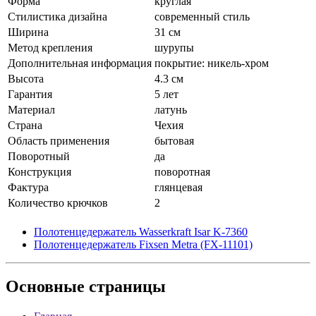
Форма
круглая
Стилистика дизайна
современный стиль
Ширина
31 см
Метод крепления
шурупы
Дополнительная информация
покрытие: никель-хром
Высота
4.3 см
Гарантия
5 лет
Материал
латунь
Страна
Чехия
Область применения
бытовая
Поворотный
да
Конструкция
поворотная
Фактура
глянцевая
Количество крючков
2
Полотенцедержатель Wasserkraft Isar K-7360
Полотенцедержатель Fixsen Metra (FX-11101)
Основные
страницы