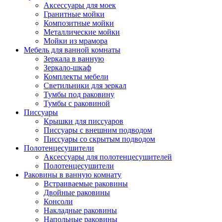
Аксессуары для моек
Гранитные мойки
Композитные мойки
Металлические мойки
Мойки из мрамора
Мебель для ванной комнаты
Зеркала в ванную
Зеркало-шкаф
Комплекты мебели
Светильники для зеркал
Тумбы под раковину
Тумбы с раковиной
Писсуары
Крышки для писсуаров
Писсуары с внешним подводом
Писсуары со скрытым подводом
Полотенцесушители
Аксессуары для полотенцесушителей
Полотенцесушители
Раковины в ванную комнату
Встраиваемые раковины
Двойные раковины
Консоли
Накладные раковины
Напольные раковины