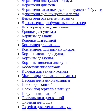
Держатели для туалетной бумаги
Держатели для фена
Держатели запасных рулонов туалетной бумаги
Держатели зубных щеток и пасты
Держатели освежителя воздуха
Диспенсеры для бумажных полотенец
Дозаторы для жидкого мыла
Ёршики для унитаза
Карнизы для ванн
Коврики для ванной
Контейнер для ванной
Контейнеры для ватных дисков
Корзина-полка для душа
Корзины для белья
Корзины-полочки для душа
Косметические зеркала
Крючки для ванных комнат
Мыльницы для ванной комнаты
Наборы для ванной комнаты
Полки для ванной
Полки под зеркало в ванную
Поручни для ванной
Светильники для ванной
Сиденья для душа
Скребки для стекла в ванную