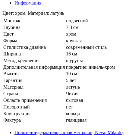
Информация
Цвет: хром, Материал: латунь
Монтаж
подвесной
Глубина
7.3 см
Цвет
хром
Форма
круглая
Стилистика дизайна
современный стиль
Ширина
16 см
Метод крепления
шурупы
Дополнительная информация
покрытие: никель-хром
Высота
19 см
Гарантия
5 лет
Материал
латунь
Страна
Чехия
Область применения
бытовая
Поворотный
нет
Конструкция
кольцо
Фактура
глянцевая
Полотенцедержатель, сплав металлов, Neva, Milardo,