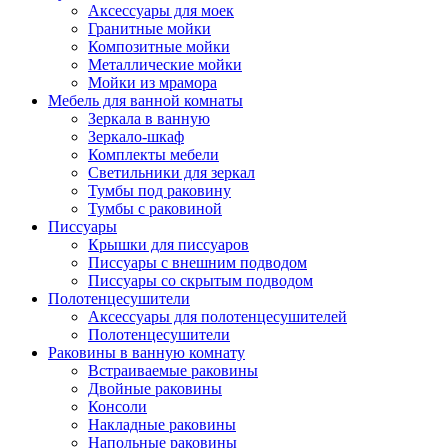
Аксессуары для моек
Гранитные мойки
Композитные мойки
Металлические мойки
Мойки из мрамора
Мебель для ванной комнаты
Зеркала в ванную
Зеркало-шкаф
Комплекты мебели
Светильники для зеркал
Тумбы под раковину
Тумбы с раковиной
Писсуары
Крышки для писсуаров
Писсуары с внешним подводом
Писсуары со скрытым подводом
Полотенцесушители
Аксессуары для полотенцесушителей
Полотенцесушители
Раковины в ванную комнату
Встраиваемые раковины
Двойные раковины
Консоли
Накладные раковины
Напольные раковины