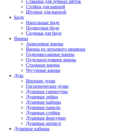
Стаканы для зубных щёток
Стойки для ванной
Шторки для ванной
Биде
Напольные биде
Подвесные биде
Сиденья для биде
Ванны
Акриловые ванны
Ванны из литьевого мрамора
Гидромассажные ванны
Отдельностоящие ванны
Стальные ванны
Чугунные ванны
Душ
Верхние души
Гигиенические души
Душевые гарнитуры
Душевые лейки
Душевые наборы
Душевые панели
Душевые стойки
Душевые форсунки
Душевые штанги
Душевые кабины