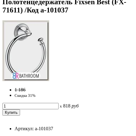
Полотенцедержатель Fixsen Best (FX-
71611) /Код a-101037
1 186
Скидка 31%
818
руб
x
Артикул: a-101037