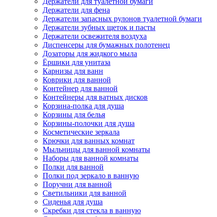
Держатели для туалетной бумаги
Держатели для фена
Держатели запасных рулонов туалетной бумаги
Держатели зубных щеток и пасты
Держатели освежителя воздуха
Диспенсеры для бумажных полотенец
Дозаторы для жидкого мыла
Ёршики для унитаза
Карнизы для ванн
Коврики для ванной
Контейнер для ванной
Контейнеры для ватных дисков
Корзина-полка для душа
Корзины для белья
Корзины-полочки для душа
Косметические зеркала
Крючки для ванных комнат
Мыльницы для ванной комнаты
Наборы для ванной комнаты
Полки для ванной
Полки под зеркало в ванную
Поручни для ванной
Светильники для ванной
Сиденья для душа
Скребки для стекла в ванную