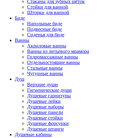
Стаканы для зубных щёток
Стойки для ванной
Шторки для ванной
Биде
Напольные биде
Подвесные биде
Сиденья для биде
Ванны
Акриловые ванны
Ванны из литьевого мрамора
Гидромассажные ванны
Отдельностоящие ванны
Стальные ванны
Чугунные ванны
Душ
Верхние души
Гигиенические души
Душевые гарнитуры
Душевые лейки
Душевые наборы
Душевые панели
Душевые стойки
Душевые форсунки
Душевые штанги
Душевые кабины