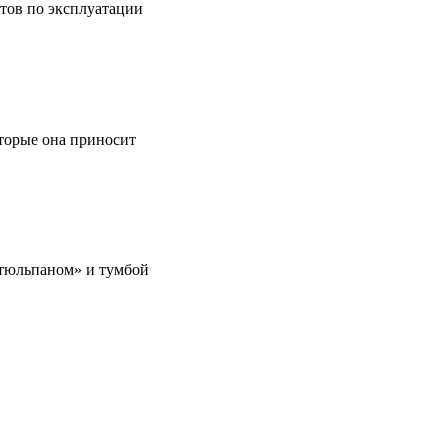
етов по эксплуатации
оторые она приносит
 «тюльпаном» и тумбой