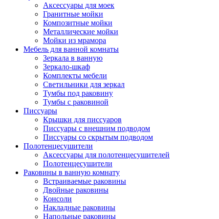
Аксессуары для моек
Гранитные мойки
Композитные мойки
Металлические мойки
Мойки из мрамора
Мебель для ванной комнаты
Зеркала в ванную
Зеркало-шкаф
Комплекты мебели
Светильники для зеркал
Тумбы под раковину
Тумбы с раковиной
Писсуары
Крышки для писсуаров
Писсуары с внешним подводом
Писсуары со скрытым подводом
Полотенцесушители
Аксессуары для полотенцесушителей
Полотенцесушители
Раковины в ванную комнату
Встраиваемые раковины
Двойные раковины
Консоли
Накладные раковины
Напольные раковины