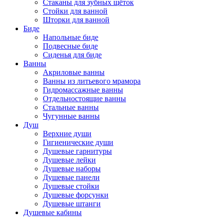
Стаканы для зубных щёток
Стойки для ванной
Шторки для ванной
Биде
Напольные биде
Подвесные биде
Сиденья для биде
Ванны
Акриловые ванны
Ванны из литьевого мрамора
Гидромассажные ванны
Отдельностоящие ванны
Стальные ванны
Чугунные ванны
Душ
Верхние души
Гигиенические души
Душевые гарнитуры
Душевые лейки
Душевые наборы
Душевые панели
Душевые стойки
Душевые форсунки
Душевые штанги
Душевые кабины