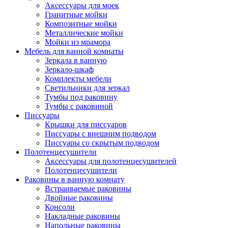
Аксессуары для моек
Гранитные мойки
Композитные мойки
Металлические мойки
Мойки из мрамора
Мебель для ванной комнаты
Зеркала в ванную
Зеркало-шкаф
Комплекты мебели
Светильники для зеркал
Тумбы под раковину
Тумбы с раковиной
Писсуары
Крышки для писсуаров
Писсуары с внешним подводом
Писсуары со скрытым подводом
Полотенцесушители
Аксессуары для полотенцесушителей
Полотенцесушители
Раковины в ванную комнату
Встраиваемые раковины
Двойные раковины
Консоли
Накладные раковины
Напольные раковины