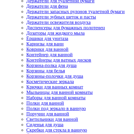
Держатели для туалетной бумаги
Держатели для фена
Держатели запасных рулонов туалетной бумаги
Держатели зубных щеток и пасты
Держатели освежителя воздуха
Диспенсеры для бумажных полотенец
Дозаторы для жидкого мыла
Ёршики для унитаза
Карнизы для ванн
Коврики для ванной
Контейнер для ванной
Контейнеры для ватных дисков
Корзина-полка для душа
Корзины для белья
Корзины-полочки для душа
Косметические зеркала
Крючки для ванных комнат
Мыльницы для ванной комнаты
Наборы для ванной комнаты
Полки для ванной
Полки под зеркало в ванную
Поручни для ванной
Светильники для ванной
Сиденья для душа
Скребки для стекла в ванную