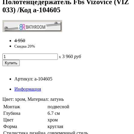
Полотенцедержатель Fbs Vizovice (VIZ
033) /Код a-104605
4 950
Скидка 20%
3 960
руб
x
Артикул: a-104605
Информация
Цвет: хром, Материал: латунь
Монтаж
подвесной
Глубина
6.7 см
Цвет
хром
Форма
круглая
Стилистика дизайна
современный стиль