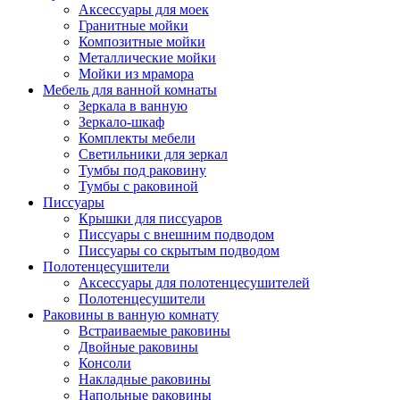
Аксессуары для моек
Гранитные мойки
Композитные мойки
Металлические мойки
Мойки из мрамора
Мебель для ванной комнаты
Зеркала в ванную
Зеркало-шкаф
Комплекты мебели
Светильники для зеркал
Тумбы под раковину
Тумбы с раковиной
Писсуары
Крышки для писсуаров
Писсуары с внешним подводом
Писсуары со скрытым подводом
Полотенцесушители
Аксессуары для полотенцесушителей
Полотенцесушители
Раковины в ванную комнату
Встраиваемые раковины
Двойные раковины
Консоли
Накладные раковины
Напольные раковины