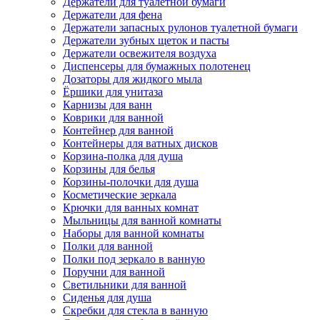
Держатели для туалетной бумаги
Держатели для фена
Держатели запасных рулонов туалетной бумаги
Держатели зубных щеток и пасты
Держатели освежителя воздуха
Диспенсеры для бумажных полотенец
Дозаторы для жидкого мыла
Ёршики для унитаза
Карнизы для ванн
Коврики для ванной
Контейнер для ванной
Контейнеры для ватных дисков
Корзина-полка для душа
Корзины для белья
Корзины-полочки для душа
Косметические зеркала
Крючки для ванных комнат
Мыльницы для ванной комнаты
Наборы для ванной комнаты
Полки для ванной
Полки под зеркало в ванную
Поручни для ванной
Светильники для ванной
Сиденья для душа
Скребки для стекла в ванную