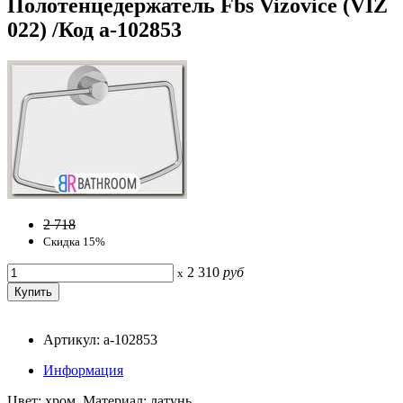
Полотенцедержатель Fbs Vizovice (VIZ
022) /Код a-102853
2 718
Скидка 15%
2 310
руб
x
Артикул: a-102853
Информация
Цвет: хром, Материал: латунь