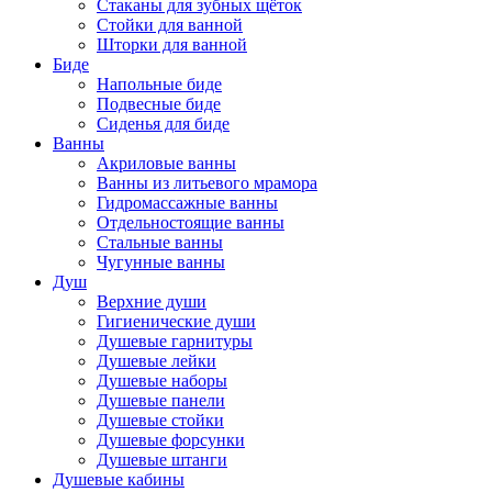
Стаканы для зубных щёток
Стойки для ванной
Шторки для ванной
Биде
Напольные биде
Подвесные биде
Сиденья для биде
Ванны
Акриловые ванны
Ванны из литьевого мрамора
Гидромассажные ванны
Отдельностоящие ванны
Стальные ванны
Чугунные ванны
Душ
Верхние души
Гигиенические души
Душевые гарнитуры
Душевые лейки
Душевые наборы
Душевые панели
Душевые стойки
Душевые форсунки
Душевые штанги
Душевые кабины