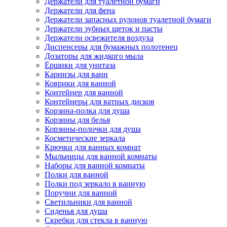
Держатели для туалетной бумаги
Держатели для фена
Держатели запасных рулонов туалетной бумаги
Держатели зубных щеток и пасты
Держатели освежителя воздуха
Диспенсеры для бумажных полотенец
Дозаторы для жидкого мыла
Ёршики для унитаза
Карнизы для ванн
Коврики для ванной
Контейнер для ванной
Контейнеры для ватных дисков
Корзина-полка для душа
Корзины для белья
Корзины-полочки для душа
Косметические зеркала
Крючки для ванных комнат
Мыльницы для ванной комнаты
Наборы для ванной комнаты
Полки для ванной
Полки под зеркало в ванную
Поручни для ванной
Светильники для ванной
Сиденья для душа
Скребки для стекла в ванную