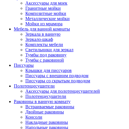
Аксессуары для моек
Гранитные мойки
Композитные мойки
Металлические мойки
Мойки из мрамора
Мебель для ванной комнаты
Зеркала в ванную
Зеркало-шкаф
Комплекты мебели
Светильники для зеркал
Тумбы под раковину
Тумбы с раковиной
Писсуары
Крышки для писсуаров
Писсуары с внешним подводом
Писсуары со скрытым подводом
Полотенцесушители
Аксессуары для полотенцесушителей
Полотенцесушители
Раковины в ванную комнату
Встраиваемые раковины
Двойные раковины
Консоли
Накладные раковины
Напольные раковины