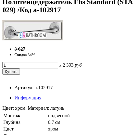
Полотенцедержатель Fbs Standard (STA
029) /Код a-102917
3 627
Скидка 34%
2 393
руб
x
Артикул: a-102917
Информация
Цвет: хром, Материал: латунь
Монтаж
подвесной
Глубина
6.7 см
Цвет
хром