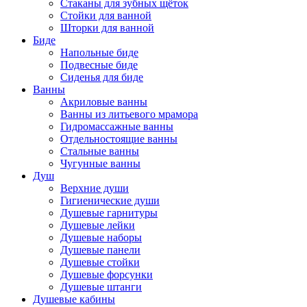
Стаканы для зубных щёток
Стойки для ванной
Шторки для ванной
Биде
Напольные биде
Подвесные биде
Сиденья для биде
Ванны
Акриловые ванны
Ванны из литьевого мрамора
Гидромассажные ванны
Отдельностоящие ванны
Стальные ванны
Чугунные ванны
Душ
Верхние души
Гигиенические души
Душевые гарнитуры
Душевые лейки
Душевые наборы
Душевые панели
Душевые стойки
Душевые форсунки
Душевые штанги
Душевые кабины