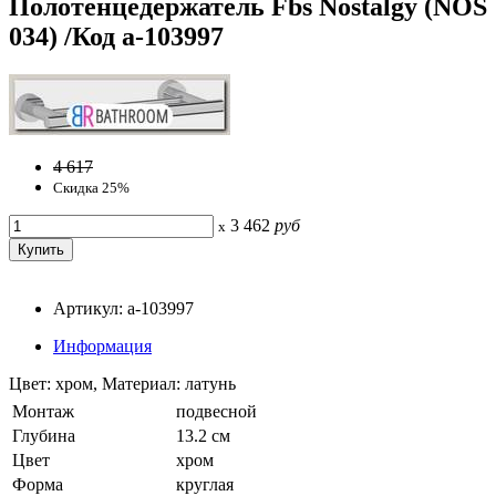
Полотенцедержатель Fbs Nostalgy (NOS
034) /Код a-103997
4 617
Скидка 25%
3 462
руб
x
Артикул: a-103997
Информация
Цвет: хром, Материал: латунь
Монтаж
подвесной
Глубина
13.2 см
Цвет
хром
Форма
круглая