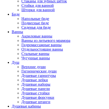
Стаканы для зубных щёток
Стойки для ванной
Шторки для ванной
Биде
Напольные биде
Подвесные биде
Сиденья для биде
Ванны
Акриловые ванны
Ванны из литьевого мрамора
Гидромассажные ванны
Отдельностоящие ванны
Стальные ванны
Чугунные ванны
Душ
Верхние души
Гигиенические души
Душевые гарнитуры
Душевые лейки
Душевые наборы
Душевые панели
Душевые стойки
Душевые форсунки
Душевые штанги
Душевые кабины