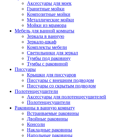
Аксессуары для моек
Гранитные мойки
Композитные мойки
Металлические мойки
Мойки из мрамора
Мебель для ванной комнаты
Зеркала в ванную
Зеркало-шкаф
Комплекты мебели
Светильники для зеркал
Тумбы под раковину
Тумбы с раковиной
Писсуары
Крышки для писсуаров
Писсуары с внешним подводом
Писсуары со скрытым подводом
Полотенцесушители
Аксессуары для полотенцесушителей
Полотенцесушители
Раковины в ванную комнату
Встраиваемые раковины
Двойные раковины
Консоли
Накладные раковины
Напольные раковины