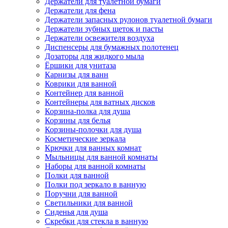
Держатели для туалетной бумаги
Держатели для фена
Держатели запасных рулонов туалетной бумаги
Держатели зубных щеток и пасты
Держатели освежителя воздуха
Диспенсеры для бумажных полотенец
Дозаторы для жидкого мыла
Ёршики для унитаза
Карнизы для ванн
Коврики для ванной
Контейнер для ванной
Контейнеры для ватных дисков
Корзина-полка для душа
Корзины для белья
Корзины-полочки для душа
Косметические зеркала
Крючки для ванных комнат
Мыльницы для ванной комнаты
Наборы для ванной комнаты
Полки для ванной
Полки под зеркало в ванную
Поручни для ванной
Светильники для ванной
Сиденья для душа
Скребки для стекла в ванную