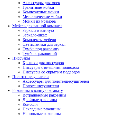
Аксессуары для моек
Гранитные мойки
Композитные мойки
Металлические мойки
Мойки из мрамора
Мебель для ванной комнаты
Зеркала в ванную
Зеркало-шкаф
Комплекты мебели
Светильники для зеркал
Тумбы под раковину
Тумбы с раковиной
Писсуары
Крышки для писсуаров
Писсуары с внешним подводом
Писсуары со скрытым подводом
Полотенцесушители
Аксессуары для полотенцесушителей
Полотенцесушители
Раковины в ванную комнату
Встраиваемые раковины
Двойные раковины
Консоли
Накладные раковины
Напольные раковины