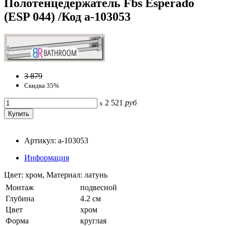
Полотенцедержатель Fbs Esperado
(ESP 044) /Код a-103053
3 879
Скидка 35%
2 521
руб
x
Артикул: a-103053
Информация
Цвет: хром, Материал: латунь
Монтаж
подвесной
Глубина
4.2 см
Цвет
хром
Форма
круглая