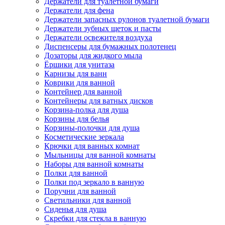
Держатели для туалетной бумаги
Держатели для фена
Держатели запасных рулонов туалетной бумаги
Держатели зубных щеток и пасты
Держатели освежителя воздуха
Диспенсеры для бумажных полотенец
Дозаторы для жидкого мыла
Ёршики для унитаза
Карнизы для ванн
Коврики для ванной
Контейнер для ванной
Контейнеры для ватных дисков
Корзина-полка для душа
Корзины для белья
Корзины-полочки для душа
Косметические зеркала
Крючки для ванных комнат
Мыльницы для ванной комнаты
Наборы для ванной комнаты
Полки для ванной
Полки под зеркало в ванную
Поручни для ванной
Светильники для ванной
Сиденья для душа
Скребки для стекла в ванную