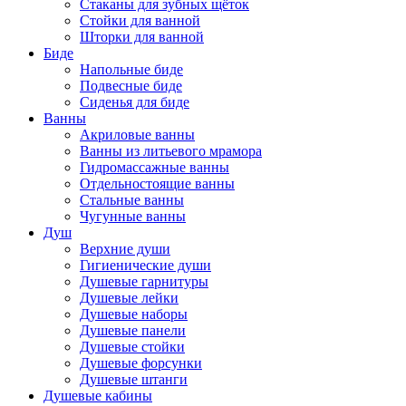
Стаканы для зубных щёток
Стойки для ванной
Шторки для ванной
Биде
Напольные биде
Подвесные биде
Сиденья для биде
Ванны
Акриловые ванны
Ванны из литьевого мрамора
Гидромассажные ванны
Отдельностоящие ванны
Стальные ванны
Чугунные ванны
Душ
Верхние души
Гигиенические души
Душевые гарнитуры
Душевые лейки
Душевые наборы
Душевые панели
Душевые стойки
Душевые форсунки
Душевые штанги
Душевые кабины