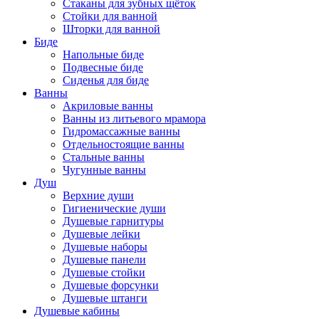
Стаканы для зубных щёток
Стойки для ванной
Шторки для ванной
Биде
Напольные биде
Подвесные биде
Сиденья для биде
Ванны
Акриловые ванны
Ванны из литьевого мрамора
Гидромассажные ванны
Отдельностоящие ванны
Стальные ванны
Чугунные ванны
Душ
Верхние души
Гигиенические души
Душевые гарнитуры
Душевые лейки
Душевые наборы
Душевые панели
Душевые стойки
Душевые форсунки
Душевые штанги
Душевые кабины