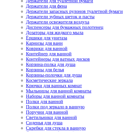
Держатели для туалетной бумаги
Держатели для фена
Держатели запасных рулонов туалетной бумаги
Держатели зубных щеток и пасты
Держатели освежителя воздуха
Диспенсеры для бумажных полотенец
Дозаторы для жидкого мыла
Ёршики для унитаза
Карнизы для ванн
Коврики для ванной
Контейнер для ванной
Контейнеры для ватных дисков
Корзина-полка для душа
Корзины для белья
Корзины-полочки для душа
Косметические зеркала
Крючки для ванных комнат
Мыльницы для ванной комнаты
Наборы для ванной комнаты
Полки для ванной
Полки под зеркало в ванную
Поручни для ванной
Светильники для ванной
Сиденья для душа
Скребки для стекла в ванную