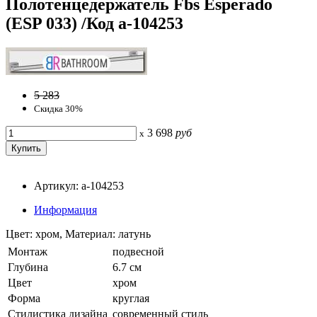
Полотенцедержатель Fbs Esperado
(ESP 033) /Код a-104253
5 283
Скидка 30%
3 698
руб
x
Артикул: a-104253
Информация
Цвет: хром, Материал: латунь
Монтаж
подвесной
Глубина
6.7 см
Цвет
хром
Форма
круглая
Стилистика дизайна
современный стиль