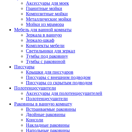
Аксессуары для моек
Гранитные мойки
Композитные мойки
Металлические мойки
Мойки из мрамора
Мебель для ванной комнаты
Зеркала в ванную
Зеркало-шкаф
Комплекты мебели
Светильники для зеркал
Тумбы под раковину
Тумбы с раковиной
Писсуары
Крышки для писсуаров
Писсуары с внешним подводом
Писсуары со скрытым подводом
Полотенцесушители
Аксессуары для полотенцесушителей
Полотенцесушители
Раковины в ванную комнату
Встраиваемые раковины
Двойные раковины
Консоли
Накладные раковины
Напольные раковины