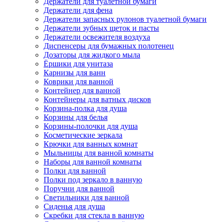
Держатели для туалетной бумаги
Держатели для фена
Держатели запасных рулонов туалетной бумаги
Держатели зубных щеток и пасты
Держатели освежителя воздуха
Диспенсеры для бумажных полотенец
Дозаторы для жидкого мыла
Ёршики для унитаза
Карнизы для ванн
Коврики для ванной
Контейнер для ванной
Контейнеры для ватных дисков
Корзина-полка для душа
Корзины для белья
Корзины-полочки для душа
Косметические зеркала
Крючки для ванных комнат
Мыльницы для ванной комнаты
Наборы для ванной комнаты
Полки для ванной
Полки под зеркало в ванную
Поручни для ванной
Светильники для ванной
Сиденья для душа
Скребки для стекла в ванную