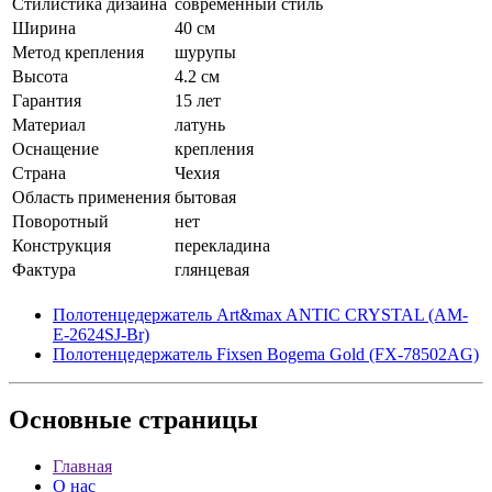
Стилистика дизайна
современный стиль
Ширина
40 см
Метод крепления
шурупы
Высота
4.2 см
Гарантия
15 лет
Материал
латунь
Оснащение
крепления
Страна
Чехия
Область применения
бытовая
Поворотный
нет
Конструкция
перекладина
Фактура
глянцевая
Полотенцедержатель Art&max ANTIC CRYSTAL (AM-
E-2624SJ-Br)
Полотенцедержатель Fixsen Bogema Gold (FX-78502AG)
Основные
страницы
Главная
О нас