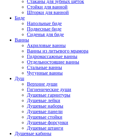
Стаканы для зубных щёток
Стойки для ванной
Шторки для ванной
Биде
Напольные биде
Подвесные биде
Сиденья для биде
Ванны
Акриловые ванны
Ванны из литьевого мрамора
Гидромассажные ванны
Отдельностоящие ванны
Стальные ванны
Чугунные ванны
Душ
Верхние души
Гигиенические души
Душевые гарнитуры
Душевые лейки
Душевые наборы
Душевые панели
Душевые стойки
Душевые форсунки
Душевые штанги
Душевые кабины