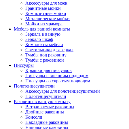
Аксессуары для моек
Гранитные мойки
Композитные мойки
Металлические мойки
Мойки из мрамора
Мебель для ванной комнаты
Зеркала в ванную
Зеркало-шкаф
Комплекты мебели
Светильники для зеркал
Тумбы под раковину
Тумбы с раковиной
Писсуары
Крышки для писсуаров
Писсуары с внешним подводом
Писсуары со скрытым подводом
Полотенцесушители
Аксессуары для полотенцесушителей
Полотенцесушители
Раковины в ванную комнату
Встраиваемые раковины
Двойные раковины
Консоли
Накладные раковины
Напольные раковины