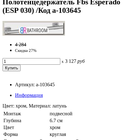
Полотенцедержатель Fbs Esperado
(ESP 030) /Код a-103645
4 284
Скидка 27%
3 127
руб
x
Артикул: a-103645
Информация
Цвет: хром, Материал: латунь
Монтаж
подвесной
Глубина
6.7 см
Цвет
хром
Форма
круглая