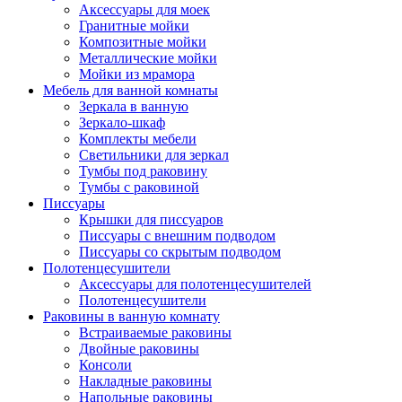
Аксессуары для моек
Гранитные мойки
Композитные мойки
Металлические мойки
Мойки из мрамора
Мебель для ванной комнаты
Зеркала в ванную
Зеркало-шкаф
Комплекты мебели
Светильники для зеркал
Тумбы под раковину
Тумбы с раковиной
Писсуары
Крышки для писсуаров
Писсуары с внешним подводом
Писсуары со скрытым подводом
Полотенцесушители
Аксессуары для полотенцесушителей
Полотенцесушители
Раковины в ванную комнату
Встраиваемые раковины
Двойные раковины
Консоли
Накладные раковины
Напольные раковины