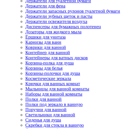
Держатели для туалетной бумаги
Держатели для фена
Держатели запасных рулонов туалетной бумаги
Держатели зубных щеток и пасты
Держатели освежителя воздуха
Диспенсеры для бумажных полотенец
Дозаторы для жидкого мыла
Ёршики для унитаза
Карнизы для ванн
Коврики для ванной
Контейнер для ванной
Контейнеры для ватных дисков
Корзина-полка для душа
Корзины для белья
Корзины-полочки для душа
Косметические зеркала
Крючки для ванных комнат
Мыльницы для ванной комнаты
Наборы для ванной комнаты
Полки для ванной
Полки под зеркало в ванную
Поручни для ванной
Светильники для ванной
Сиденья для душа
Скребки для стекла в ванную