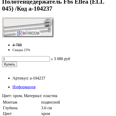
Полотенцедержатель Fbs Ellea (ELL
045) /Код a-104237
4 788
Скидка 23%
3 686
руб
x
Артикул: a-104237
Информация
Цвет: хром, Материал: пластик
Монтаж
подвесной
Глубина
3.6 см
Цвет
хром