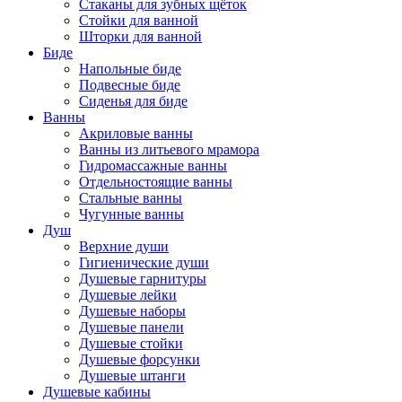
Стаканы для зубных щёток
Стойки для ванной
Шторки для ванной
Биде
Напольные биде
Подвесные биде
Сиденья для биде
Ванны
Акриловые ванны
Ванны из литьевого мрамора
Гидромассажные ванны
Отдельностоящие ванны
Стальные ванны
Чугунные ванны
Душ
Верхние души
Гигиенические души
Душевые гарнитуры
Душевые лейки
Душевые наборы
Душевые панели
Душевые стойки
Душевые форсунки
Душевые штанги
Душевые кабины