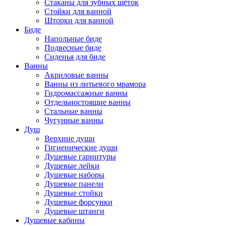
Стаканы для зубных щёток
Стойки для ванной
Шторки для ванной
Биде
Напольные биде
Подвесные биде
Сиденья для биде
Ванны
Акриловые ванны
Ванны из литьевого мрамора
Гидромассажные ванны
Отдельностоящие ванны
Стальные ванны
Чугунные ванны
Душ
Верхние души
Гигиенические души
Душевые гарнитуры
Душевые лейки
Душевые наборы
Душевые панели
Душевые стойки
Душевые форсунки
Душевые штанги
Душевые кабины