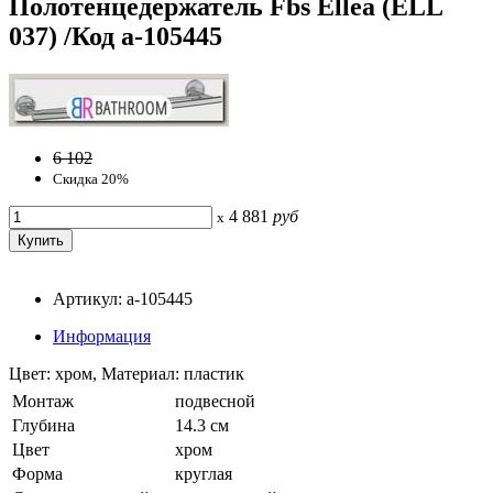
Полотенцедержатель Fbs Ellea (ELL
037) /Код a-105445
6 102
Скидка 20%
4 881
руб
x
Артикул: a-105445
Информация
Цвет: хром, Материал: пластик
Монтаж
подвесной
Глубина
14.3 см
Цвет
хром
Форма
круглая