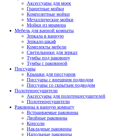
Аксессуары для моек
Гранитные мойки
Композитные мойки
Металлические мойки
Мойки из мрамора
Мебель для ванной комнаты
Зеркала в ванную
Зеркало-шкаф
Комплекты мебели
Светильники для зеркал
Тумбы под раковину
Тумбы с раковиной
Писсуары
Крышки для писсуаров
Писсуары с внешним подводом
Писсуары со скрытым подводом
Полотенцесушители
Аксессуары для полотенцесушителей
Полотенцесушители
Раковины в ванную комнату
Встраиваемые раковины
Двойные раковины
Консоли
Накладные раковины
Напольные раковины