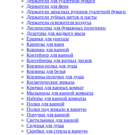
Держатели для туалетной бумаги
Держатели для фена
Держатели запасных рулонов туалетной бумаги
Держатели зубных щеток и пасты
Держатели освежителя воздуха
Диспенсеры для бумажных полотенец
Дозаторы для жидкого мыла
Ёршики для унитаза
Карнизы для ванн
Коврики для ванной
Контейнер для ванной
Контейнеры для ватных дисков
Корзина-полка для душа
Корзины для белья
Корзины-полочки для душа
Косметические зеркала
Крючки для ванных комнат
Мыльницы для ванной комнаты
Наборы для ванной комнаты
Полки для ванной
Полки под зеркало в ванную
Поручни для ванной
Светильники для ванной
Сиденья для душа
Скребки для стекла в ванную