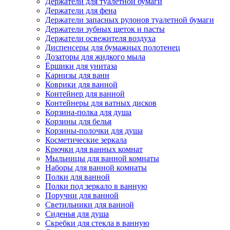
Держатели для туалетной бумаги
Держатели для фена
Держатели запасных рулонов туалетной бумаги
Держатели зубных щеток и пасты
Держатели освежителя воздуха
Диспенсеры для бумажных полотенец
Дозаторы для жидкого мыла
Ёршики для унитаза
Карнизы для ванн
Коврики для ванной
Контейнер для ванной
Контейнеры для ватных дисков
Корзина-полка для душа
Корзины для белья
Корзины-полочки для душа
Косметические зеркала
Крючки для ванных комнат
Мыльницы для ванной комнаты
Наборы для ванной комнаты
Полки для ванной
Полки под зеркало в ванную
Поручни для ванной
Светильники для ванной
Сиденья для душа
Скребки для стекла в ванную