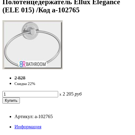
Полотенцедержатель Ellux Elegance
(ELE 015) /Код a-102765
2 828
Скидка 22%
2 205
руб
x
Артикул: a-102765
Информация