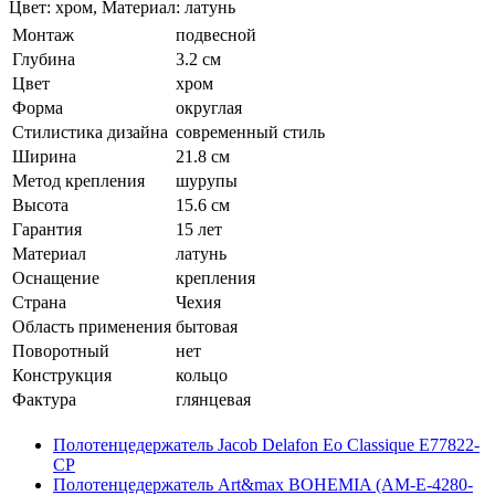
Цвет: хром, Материал: латунь
Монтаж
подвесной
Глубина
3.2 см
Цвет
хром
Форма
округлая
Стилистика дизайна
современный стиль
Ширина
21.8 см
Метод крепления
шурупы
Высота
15.6 см
Гарантия
15 лет
Материал
латунь
Оснащение
крепления
Страна
Чехия
Область применения
бытовая
Поворотный
нет
Конструкция
кольцо
Фактура
глянцевая
Полотенцедержатель Jacob Delafon Eo Classique E77822-
CP
Полотенцедержатель Art&max BOHEMIA (AM-E-4280-