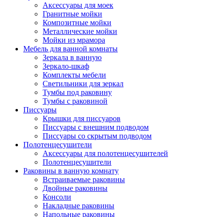
Аксессуары для моек
Гранитные мойки
Композитные мойки
Металлические мойки
Мойки из мрамора
Мебель для ванной комнаты
Зеркала в ванную
Зеркало-шкаф
Комплекты мебели
Светильники для зеркал
Тумбы под раковину
Тумбы с раковиной
Писсуары
Крышки для писсуаров
Писсуары с внешним подводом
Писсуары со скрытым подводом
Полотенцесушители
Аксессуары для полотенцесушителей
Полотенцесушители
Раковины в ванную комнату
Встраиваемые раковины
Двойные раковины
Консоли
Накладные раковины
Напольные раковины