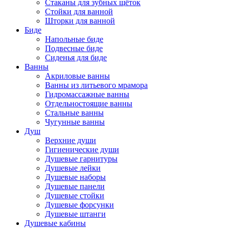
Стаканы для зубных щёток
Стойки для ванной
Шторки для ванной
Биде
Напольные биде
Подвесные биде
Сиденья для биде
Ванны
Акриловые ванны
Ванны из литьевого мрамора
Гидромассажные ванны
Отдельностоящие ванны
Стальные ванны
Чугунные ванны
Душ
Верхние души
Гигиенические души
Душевые гарнитуры
Душевые лейки
Душевые наборы
Душевые панели
Душевые стойки
Душевые форсунки
Душевые штанги
Душевые кабины