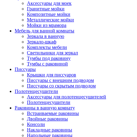
Аксессуары для моек
Гранитные мойки
Композитные мойки
Металлические мойки
Мойки из мрамора
Мебель для ванной комнаты
Зеркала в ванную
Зеркало-шкаф
Комплекты мебели
Светильники для зеркал
Тумбы под раковину
Тумбы с раковиной
Писсуары
Крышки для писсуаров
Писсуары с внешним подводом
Писсуары со скрытым подводом
Полотенцесушители
Аксессуары для полотенцесушителей
Полотенцесушители
Раковины в ванную комнату
Встраиваемые раковины
Двойные раковины
Консоли
Накладные раковины
Напольные раковины