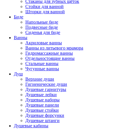
Стаканы для зубных щёток
Стойки для ванной
Шторки для ванной
Биде
Напольные биде
Подвесные биде
Сиденья для биде
Ванны
Акриловые ванны
Ванны из литьевого мрамора
Гидромассажные ванны
Отдельностоящие ванны
Стальные ванны
Чугунные ванны
Душ
Верхние души
Гигиенические души
Душевые гарнитуры
Душевые лейки
Душевые наборы
Душевые панели
Душевые стойки
Душевые форсунки
Душевые штанги
Душевые кабины