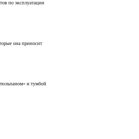
етов по эксплуатации
оторые она приносит
 «тюльпаном» и тумбой