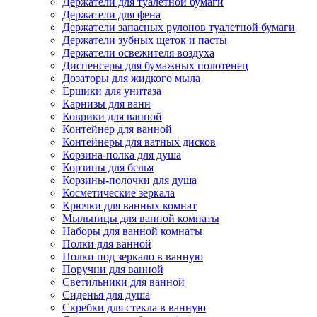
Держатели для туалетной бумаги
Держатели для фена
Держатели запасных рулонов туалетной бумаги
Держатели зубных щеток и пасты
Держатели освежителя воздуха
Диспенсеры для бумажных полотенец
Дозаторы для жидкого мыла
Ёршики для унитаза
Карнизы для ванн
Коврики для ванной
Контейнер для ванной
Контейнеры для ватных дисков
Корзина-полка для душа
Корзины для белья
Корзины-полочки для душа
Косметические зеркала
Крючки для ванных комнат
Мыльницы для ванной комнаты
Наборы для ванной комнаты
Полки для ванной
Полки под зеркало в ванную
Поручни для ванной
Светильники для ванной
Сиденья для душа
Скребки для стекла в ванную